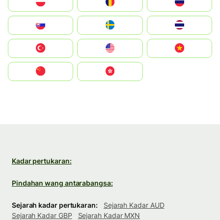
Polska
România
Россия
Slovensko
Ruoŧŧa
ไทย
Türkiye
United States
Vietnam
中国
中國香港特別行政區
Kadar pertukaran:
Pindahan wang antarabangsa:
Sejarah kadar pertukaran:
Sejarah Kadar AUD
Sejarah Kadar GBP
Sejarah Kadar MXN