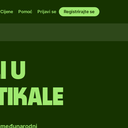
Cijene
Pomoć
Prijavi se
Registrirajte se
i u
ikale
e međunarodni