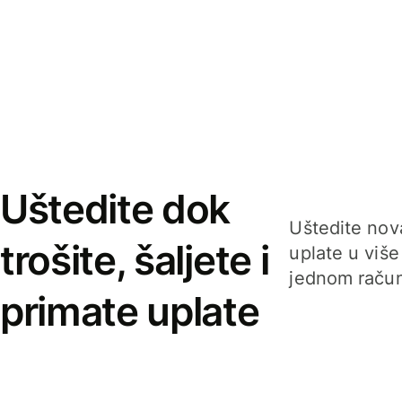
Uštedite dok
Uštedite nova
trošite, šaljete i
uplate u više
jednom račun
primate uplate