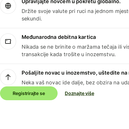
Upravljajte novcem u pokretu globalno.
Držite svoje valute pri ruci na jednom mjestu
sekundi.
Međunarodna debitna kartica
Nikada se ne brinite o maržama tečaja ili 
transakcije kada trošite u inozemstvu.
Pošaljite novac u inozemstvo, uštedite n
Neka vaš novac ide dalje, bez obzira na uda
Registrirajte se
Doznajte više