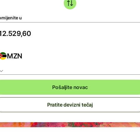
omijenite u
MZN
Pošaljite novac
Pratite devizni tečaj