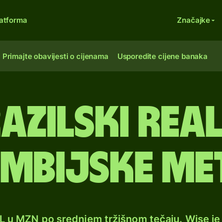
atforma
Značajke
Primajte obavijesti o cijenama
Usporedite cijene banaka
azilski real
mbijske met
RL u MZN po srednjem tržišnom tečaju. Wise j