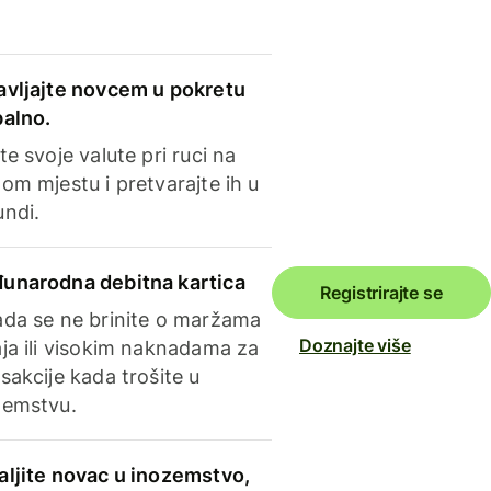
avljajte novcem u pokretu
balno.
te svoje valute pri ruci na
om mjestu i pretvarajte ih u
undi.
unarodna debitna kartica
Registrirajte se
ada se ne brinite o maržama
Doznajte više
ja ili visokim naknadama za
sakcije kada trošite u
zemstvu.
aljite novac u inozemstvo,