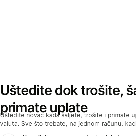
Uštedite dok trošite, ša
primate uplate
Uštedite novac kada šaljete, trošite i primate 
valuta. Sve što trebate, na jednom računu, ka