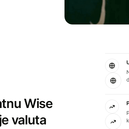
atnu Wise
P
je valuta