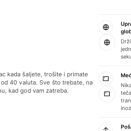
Upr
glo
Drži
jedn
sek
c kada šaljete, trošite i primate
Međ
 od 40 valuta. Sve što trebate, na
Nik
u, kad god vam zatreba.
teča
tran
ino
Poš