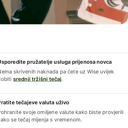
Usporedite pružatelje usluga prijenosa novca
Nema skrivenih naknada pa ćete uz Wise uvijek
dobiti
srednji tržišni tečaj
.
Pratite tečajeve valuta uživo
ohranite svoje omiljene valute kako biste provjerili
kako se tečaj mijenja s vremenom.