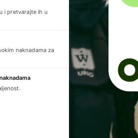
 i pretvarajte ih u
visokim naknadama za
a naknadama
ljenost.