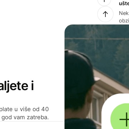
ušt
Nek
obzi
ljete i
uplate u više od 40
d god vam zatreba.