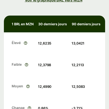
Voir le graphique BRL vers MZN
1 BRL en MZN
30 derniers jours
90 derniers jours
Élevé
12,6235
13,0421
Faible
12,3798
12,2113
Moyen
12,4990
12,5083
Change
0.86
%
-3.71
%