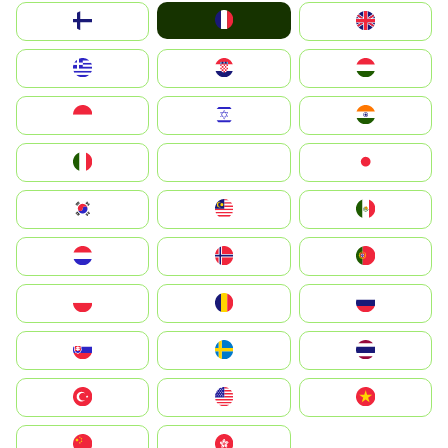
France
Suomi
United Kingdom
Greece
Hrvatska
Magyarország
Indonesia
Israel
India
Italia
JA
Japan
South Korea
Malay
Mexico
Nederland
Norge
Portugal
Polska
România
Россия
Slovensko
Ruoŧŧa
ไทย
Türkiye
United States
Vietnam
中国
中國香港特別行政區