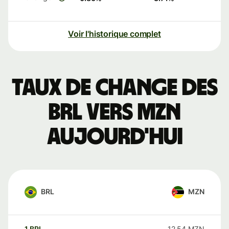
Voir l'historique complet
Taux de change des
BRL vers MZN
aujourd'hui
BRL
MZN
1
BRL
12,54
MZN