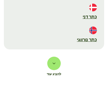
כתר דני
כתר נורווגי
להציג עוד