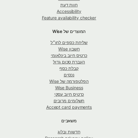
חוות דעת
Accessibility
Feature availability checker
המוצרים של Wise
שליחת כספים לחו״ל
חשבון Wise
כרטיס חיוב בינלאומי
העברת סכום גדול
קבלת כסף
נכסים
הפלטפורמה של Wise
Wise Business
כרטיס חיוב עסקי
תשלומים מרובים
Accept card payments
משאבים
חדשות ובלוג