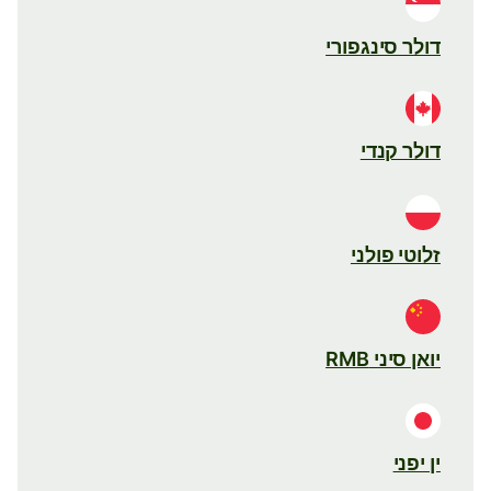
דולר סינגפורי
דולר קנדי
זלוטי פולני
יואן סיני RMB
ין יפני