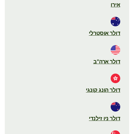
אירו
דולר אוסטרלי
דולר ארה"ב
דולר הונג קונגי
דולר ניו זילנדי