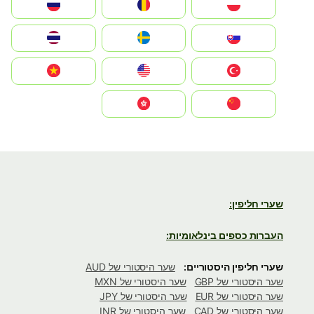
Polska
România
Россия
Slovensko
Ruoŧŧa
ไทย
Türkiye
United States
Vietnam
中国
中國香港特別行政區
שערי חליפין:
העברות כספים בינלאומיות:
שערי חליפין היסטוריים:
שער היסטורי של AUD
שער היסטורי של GBP
שער היסטורי של MXN
שער היסטורי של EUR
שער היסטורי של JPY
שער היסטורי של CAD
שער היסטורי של INR