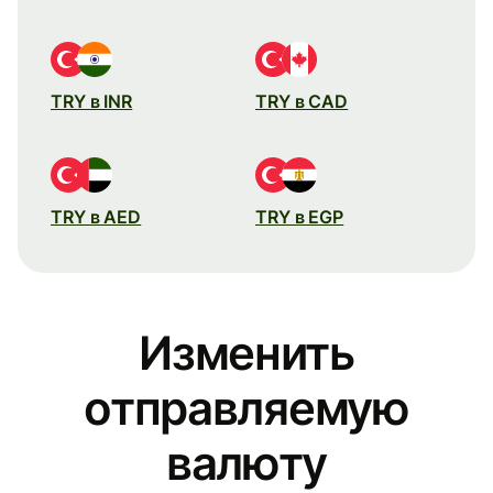
TRY в INR
TRY в CAD
TRY в AED
TRY в EGP
Изменить
отправляемую
валюту