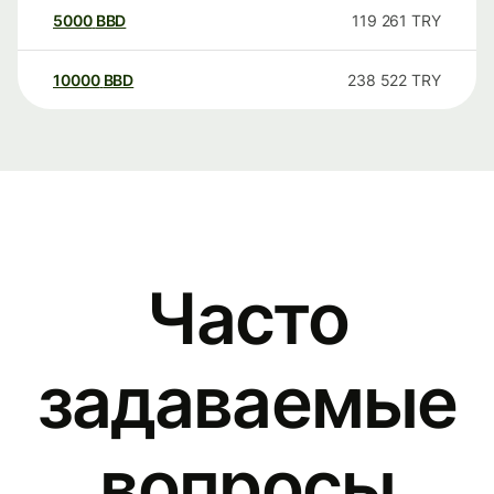
5000
BBD
119 261
TRY
10000
BBD
238 522
TRY
Часто
задаваемые
вопросы