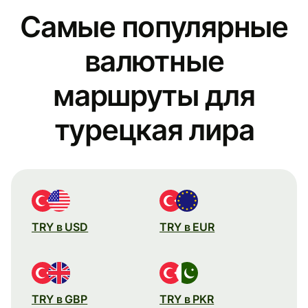
Самые популярные
валютные
маршруты для
турецкая лира
TRY в USD
TRY в EUR
TRY в GBP
TRY в PKR