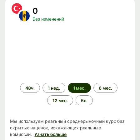
0
Без изменений
Период
48ч.
1 нед.
1 мес.
6 мес.
времени
12 мес.
5л.
Мы используем реальный среднерыночный курс без
скрытых наценок, искажающих реальные
комиссии.
Узнать больше