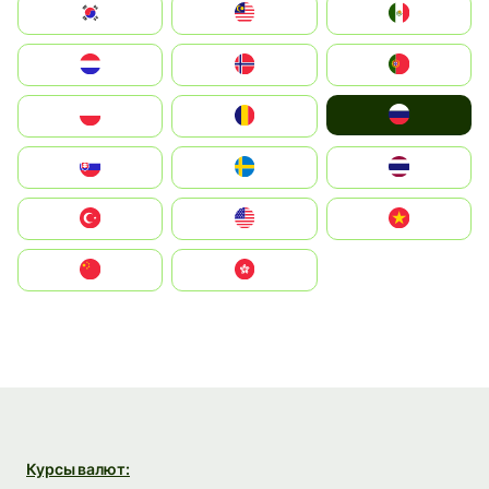
South Korea
Malay
Mexico
Nederland
Norge
Portugal
Россия
Polska
România
Slovensko
Ruoŧŧa
ไทย
Türkiye
United States
Vietnam
中国
中國香港特別行政區
Курсы валют: