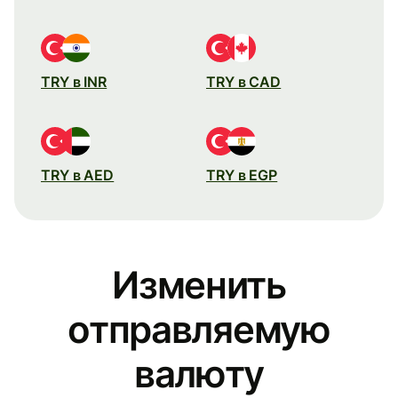
TRY в INR
TRY в CAD
TRY в AED
TRY в EGP
Изменить
отправляемую
валюту