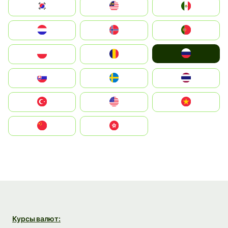
South Korea
Malay
Mexico
Nederland
Norge
Portugal
Россия
Polska
România
Slovensko
Ruoŧŧa
ไทย
Türkiye
United States
Vietnam
中国
中國香港特別行政區
Курсы валют: