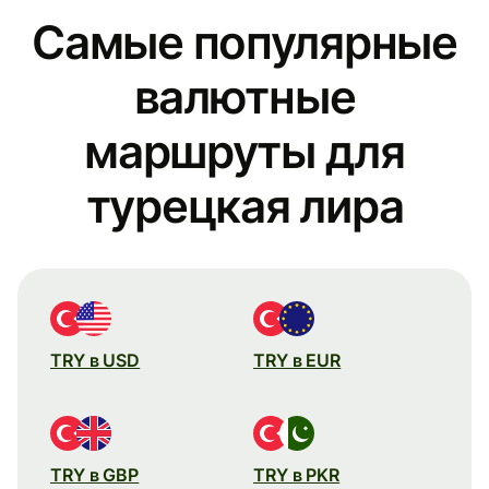
Самые популярные
валютные
маршруты для
турецкая лира
TRY в USD
TRY в EUR
TRY в GBP
TRY в PKR