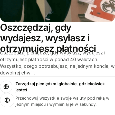
Oszczędzaj, gdy
wydajesz, wysyłasz i
otrzymujesz płatności
Oszczędzaj pieniądze, gdy wysyłasz, wydajesz i
otrzymujesz płatności w ponad 40 walutach.
Wszystko, czego potrzebujesz, na jednym koncie, w
dowolnej chwili.
Zarządzaj pieniędzmi globalnie, gdziekolwiek
jesteś.
Przechowuj wszystkie swoje waluty pod ręką w
jednym miejscu i wymieniaj je w sekundy.