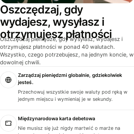
Oszczędzaj, gdy
wydajesz, wysyłasz i
otrzymujesz płatności
Oszczędzaj pieniądze, gdy wysyłasz, wydajesz i
otrzymujesz płatności w ponad 40 walutach.
Wszystko, czego potrzebujesz, na jednym koncie, w
dowolnej chwili.
Zarządzaj pieniędzmi globalnie, gdziekolwiek
jesteś.
Przechowuj wszystkie swoje waluty pod ręką w
jednym miejscu i wymieniaj je w sekundy.
Międzynarodowa karta debetowa
Nie musisz się już nigdy martwić o marże na