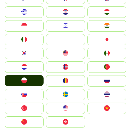
Greece
Hrvatska
Magyarország
Indonesia
Israel
India
Italia
JA
Japan
South Korea
Malay
Mexico
Nederland
Norge
Portugal
Polska
România
Россия
Slovensko
Ruoŧŧa
ไทย
Türkiye
United States
Vietnam
中国
中國香港特別行政區