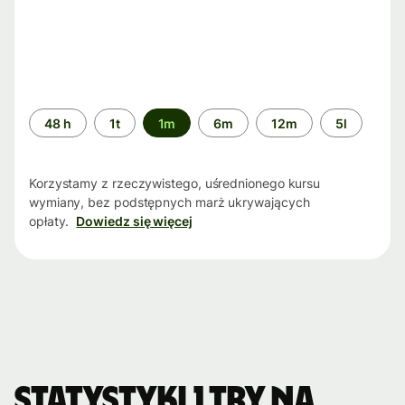
Przedział
48 h
1t
1m
6m
12m
5l
czasu
Korzystamy z rzeczywistego, uśrednionego kursu
wymiany, bez podstępnych marż ukrywających
opłaty.
Dowiedz się więcej
Statystyki 1 TRY na