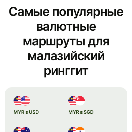
Самые популярные
валютные
маршруты для
малазийский
ринггит
MYR в USD
MYR в SGD