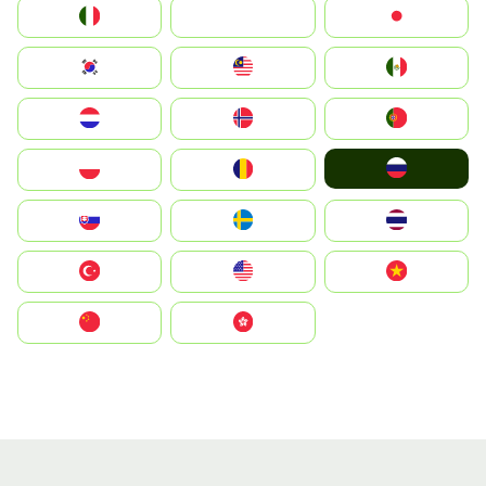
Italia
JA
Japan
South Korea
Malay
Mexico
Nederland
Norge
Portugal
Россия
Polska
România
Slovensko
Ruoŧŧa
ไทย
Türkiye
United States
Vietnam
中国
中國香港特別行政區