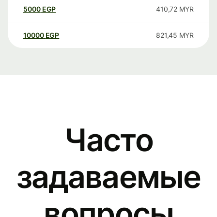
5000
EGP
410,72
MYR
10000
EGP
821,45
MYR
Часто
задаваемые
вопросы