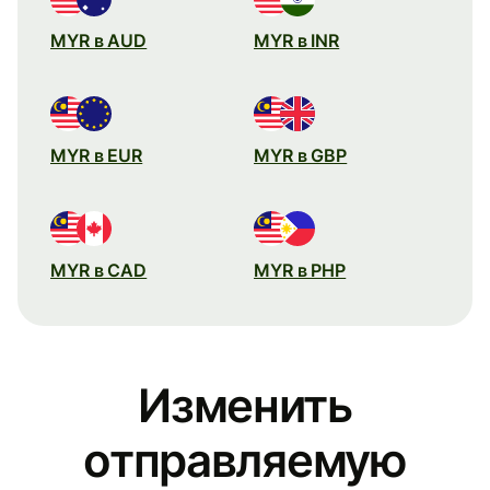
MYR в AUD
MYR в INR
MYR в EUR
MYR в GBP
MYR в CAD
MYR в PHP
Изменить
отправляемую