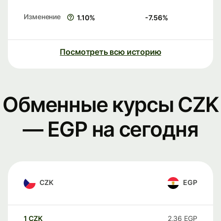
Изменение
1.10
%
-7.56
%
Посмотреть всю историю
Обменные курсы CZK
— EGP на сегодня
CZK
EGP
1
CZK
2,36
EGP