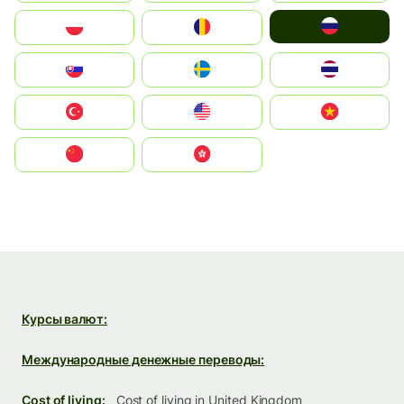
Россия
Polska
România
Slovensko
Ruoŧŧa
ไทย
Türkiye
United States
Vietnam
中国
中國香港特別行政區
Курсы валют:
Международные денежные переводы:
Cost of living:
Cost of living in United Kingdom