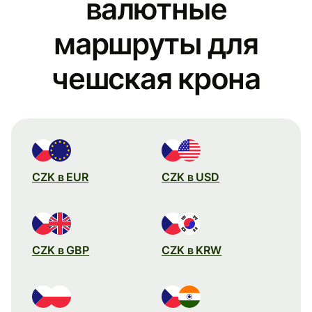
валютные
маршруты для
чешская крона
CZK в EUR
CZK в USD
CZK в GBP
CZK в KRW