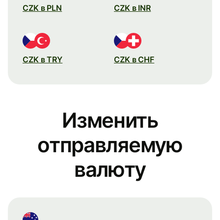
CZK в PLN
CZK в INR
CZK в TRY
CZK в CHF
Изменить
отправляемую
валюту