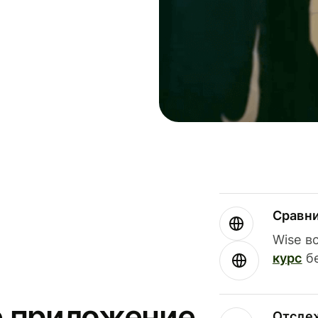
Сравн
Wise в
курс
бе
е приложение
Отсле