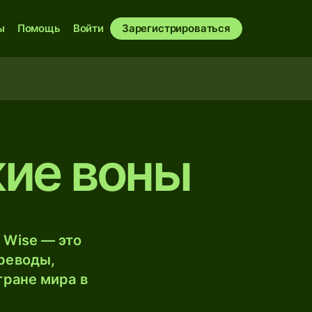
ы
Помощь
Войти
Зарегистрироваться
кие воны
 Wise — это
реводы,
тране мира в