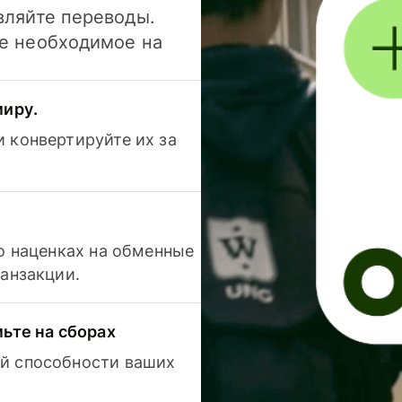
вляйте переводы.
се необходимое на
миру.
 конвертируйте их за
 о наценках на обменные
ранзакции.
мьте на сборах
й способности ваших