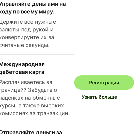
Управляйте деньгами на
ходу по всему миру.
Держите все нужные
валюты под рукой и
конвертируйте их за
считаные секунды.
Международная
дебетовая карта
Расплачиваетесь за
Регистрация
границей? Забудьте о
Узнать больше
наценках на обменные
курсы, а также высоких
комиссиях за транзакции.
Отправляйте деньги за