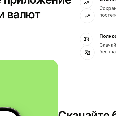
Сохран
и валют
постеп
Полнос
Скачай
беспла
Скачайте 