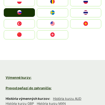
Polska
România
Россия
Slovensko
Ruoŧŧa
ไทย
Türkiye
United States
Vietnam
中国
中國香港特別行政區
Výmenné kurzy:
Prevod peňazí do zahraničia:
História výmenných kurzov:
História kurzu AUD
História kurzu GBP
História kurzu MXN