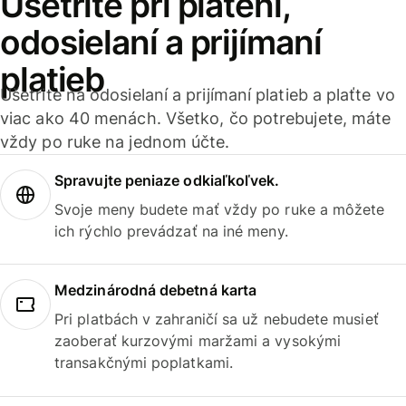
Ušetrite pri platení,
odosielaní a prijímaní
platieb
Ušetrite na odosielaní a prijímaní platieb a plaťte vo
viac ako 40 menách. Všetko, čo potrebujete, máte
vždy po ruke na jednom účte.
Spravujte peniaze odkiaľkoľvek.
Svoje meny budete mať vždy po ruke a môžete
ich rýchlo prevádzať na iné meny.
Medzinárodná debetná karta
Pri platbách v zahraničí sa už nebudete musieť
zaoberať kurzovými maržami a vysokými
transakčnými poplatkami.