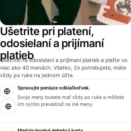
Ušetrite pri platení,
odosielaní a prijímaní
platieb
Ušetrite na odosielaní a prijímaní platieb a plaťte vo
viac ako 40 menách. Všetko, čo potrebujete, máte
vždy po ruke na jednom účte.
Spravujte peniaze odkiaľkoľvek.
Svoje meny budete mať vždy po ruke a môžete
ich rýchlo prevádzať na iné meny.
Medzinárodná debetná karta