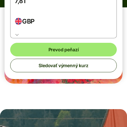
GBP
Prevod peňazí
Sledovať výmenný kurz