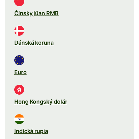
Čínsky jüan RMB
Dánská koruna
Euro
Hong Kongský dolár
Indická rupia