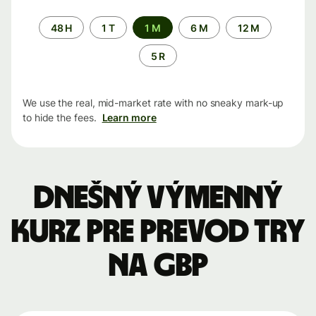
Time
48 H
1 T
1 M
6 M
12 M
period
5 R
We use the real, mid-market rate with no sneaky mark-up
to hide the fees.
Learn more
Dnešný výmenný
kurz pre prevod TRY
na GBP