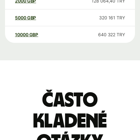
2000
GBP
128 064,40
TRY
5000
GBP
320 161
TRY
10000
GBP
640 322
TRY
Často
kladené