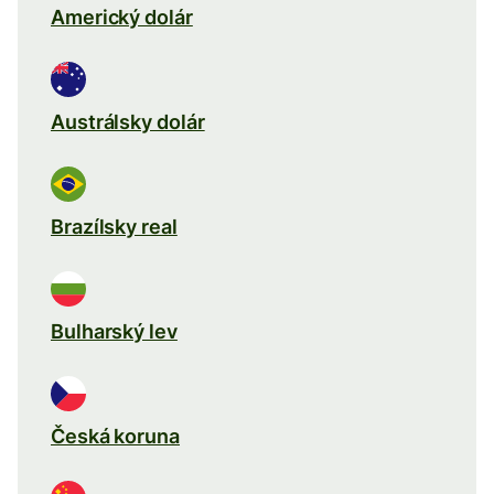
Americký dolár
Austrálsky dolár
Brazílsky real
Bulharský lev
Česká koruna