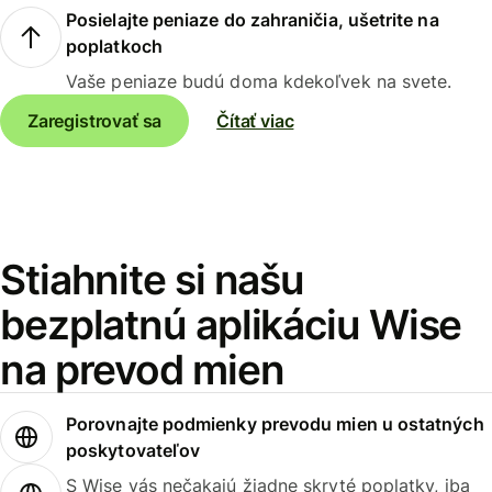
Posielajte peniaze do zahraničia, ušetrite na
poplatkoch
Vaše peniaze budú doma kdekoľvek na svete.
Zaregistrovať sa
Čítať viac
Stiahnite si našu
bezplatnú aplikáciu Wise
na prevod mien
Porovnajte podmienky prevodu mien u ostatných
poskytovateľov
S Wise vás nečakajú žiadne skryté poplatky, iba