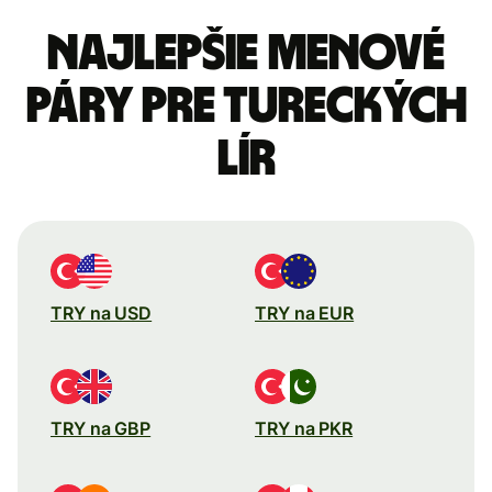
Najlepšie menové
páry pre Tureckých
lír
TRY na USD
TRY na EUR
TRY na GBP
TRY na PKR