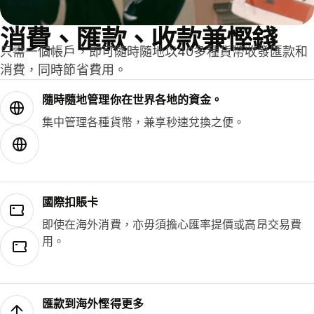
消費、匯款、收款兼慳錢
只需一個帳戶，即可隨時隨地以40多種貨幣收發匯款和
消費，同時節省費用。
隨時隨地管理你在世界各地的資金。
集中管理各種貨幣，兼享秒速兌換之便。
國際扣賬卡
即使在海外消費，亦毋須擔心匯率提價或高昂交易費
用。
匯款到海外慳得更多