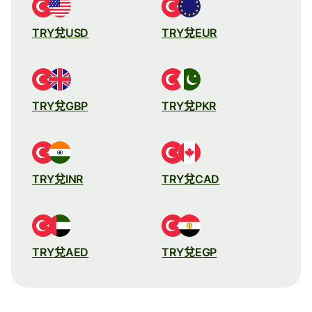
TRY兌USD
TRY兌EUR
TRY兌GBP
TRY兌PKR
TRY兌INR
TRY兌CAD
TRY兌AED
TRY兌EGP