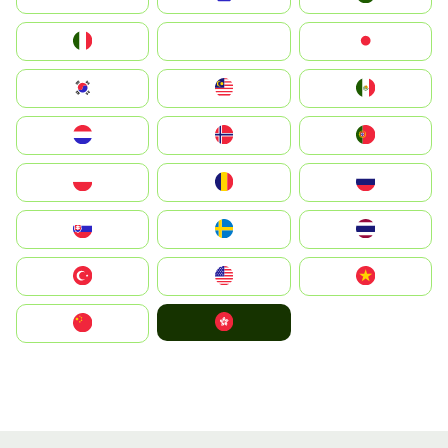
Italia
JA
Japan
South Korea
Malay
Mexico
Nederland
Norge
Portugal
Polska
România
Россия
Slovensko
Ruoŧŧa
ไทย
Türkiye
United States
Vietnam
中國香港特別行政區
中国