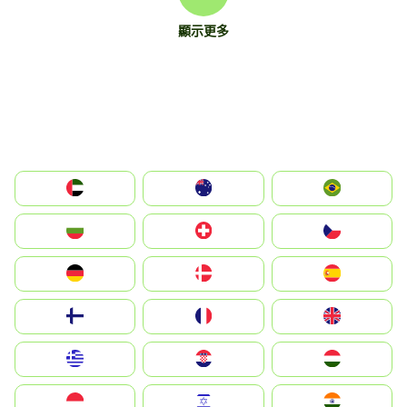
顯示更多
الإمارات العربية المتحدة
Australia
Brazil
България
Switzerland
Czechia
Deutschland
Denmark
España
Suomi
France
United Kingdom
Greece
Hrvatska
Magyarország
Indonesia
Israel
India