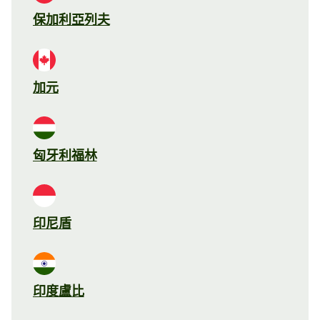
保加利亞列夫
加元
匈牙利福林
印尼盾
印度盧比