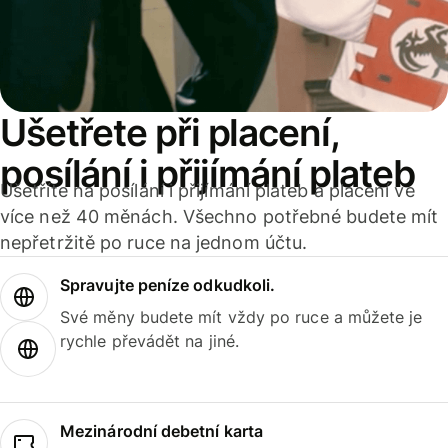
Ušetřete při placení,
posílání i přijímání plateb
Ušetříte na posílání i přijímání plateb a placení ve
více než 40 měnách. Všechno potřebné budete mít
nepřetržitě po ruce na jednom účtu.
Spravujte peníze odkudkoli.
Své měny budete mít vždy po ruce a můžete je
rychle převádět na jiné.
Mezinárodní debetní karta