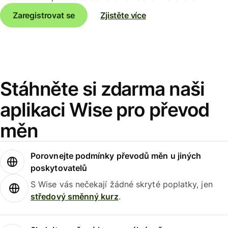
Zaregistrovat se
Zjistěte více
Stáhněte si zdarma naši
aplikaci Wise pro převod
měn
Porovnejte podmínky převodů měn u jiných
poskytovatelů
S Wise vás nečekají žádné skryté poplatky, jen
středový směnný kurz
.