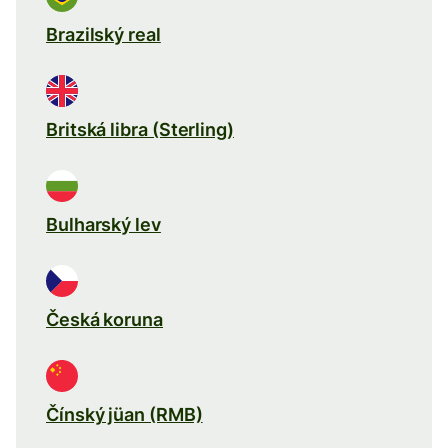
Brazilský real
Britská libra (Sterling)
Bulharský lev
Česká koruna
Čínský jüan (RMB)