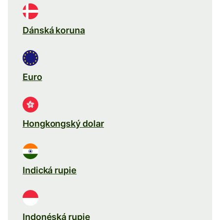
Dánská koruna
Euro
Hongkongský dolar
Indická rupie
Indonéská rupie