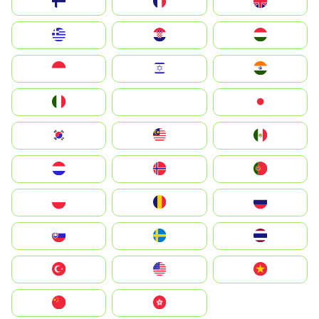
Suomi
France
United Kingdom
Greece
Hrvatska
Magyarország
Indonesia
Israel
India
Italia
JA
Japan
South Korea
Malay
Mexico
Nederland
Norge
Portugal
Polska
România
Россия
Slovensko
Ruoŧŧa
ไทย
Türkiye
United States
Vietnam
中国
中國香港特別行政區