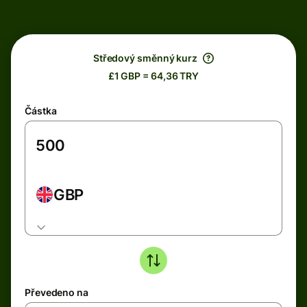
Středový směnný kurz
£1 GBP = 64,36 TRY
Částka
GBP
Převedeno na