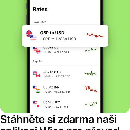
Stáhněte si zdarma naši