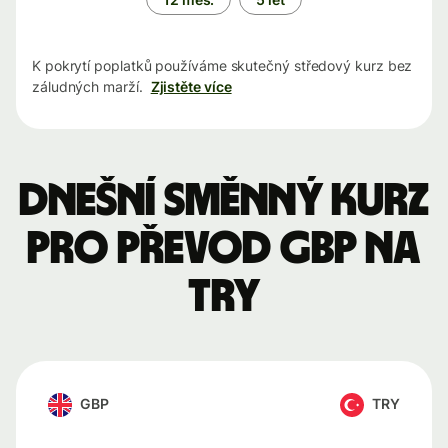
K pokrytí poplatků používáme skutečný středový kurz bez
záludných marží.
Zjistěte více
Dnešní směnný kurz
pro převod GBP na
TRY
GBP
TRY