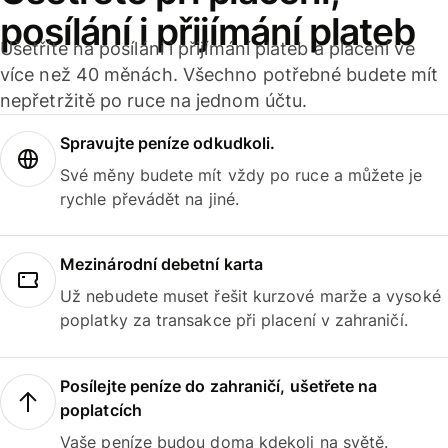
posílání i přijímání plateb
Ušetříte na posílání i přijímání plateb a placení ve
více než 40 měnách. Všechno potřebné budete mít
nepřetržitě po ruce na jednom účtu.
Spravujte peníze odkudkoli.
Své měny budete mít vždy po ruce a můžete je
rychle převádět na jiné.
Mezinárodní debetní karta
Už nebudete muset řešit kurzové marže a vysoké
poplatky za transakce při placení v zahraničí.
Posílejte peníze do zahraničí, ušetřete na
poplatcích
Vaše peníze budou doma kdekoli na světě.