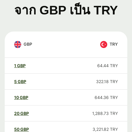
จาก GBP เป็น TRY
GBP
TRY
1
GBP
64.44
TRY
5
GBP
322.18
TRY
10
GBP
644.36
TRY
20
GBP
1,288.73
TRY
50
GBP
3,221.82
TRY