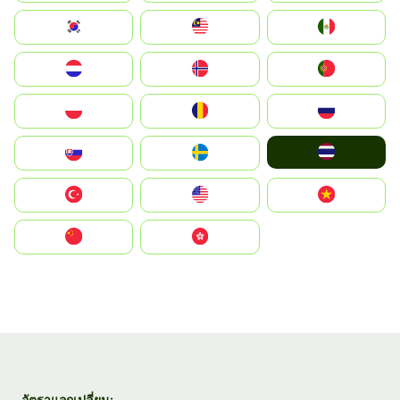
South Korea
Malay
Mexico
Nederland
Norge
Portugal
Polska
România
Россия
ไทย
Slovensko
Ruoŧŧa
Türkiye
United States
Vietnam
中国
中國香港特別行政區
อัตราแลกเปลี่ยน: