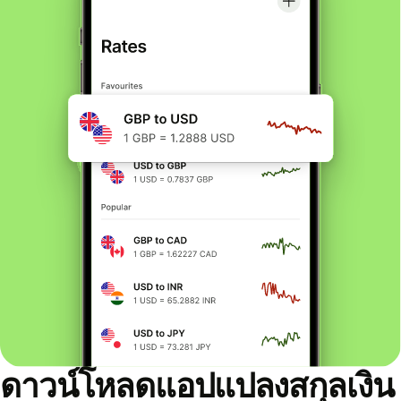
ดาวน์โหลดแอปแปลงสกุลเงิน