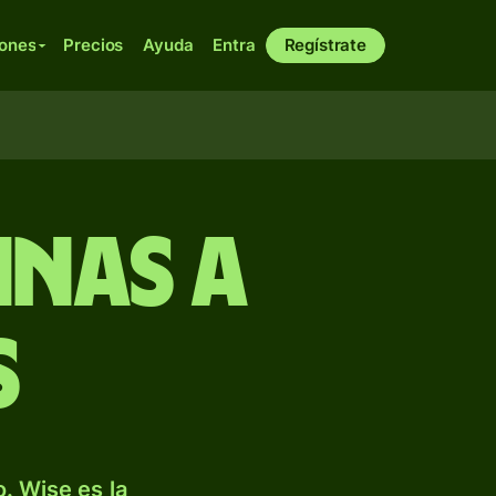
iones
Precios
Ayuda
Entra
Regístrate
inas a
s
. Wise es la