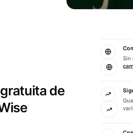
Com
Sin
cam
gratuita de
Sig
Gua
 Wise
var
Com