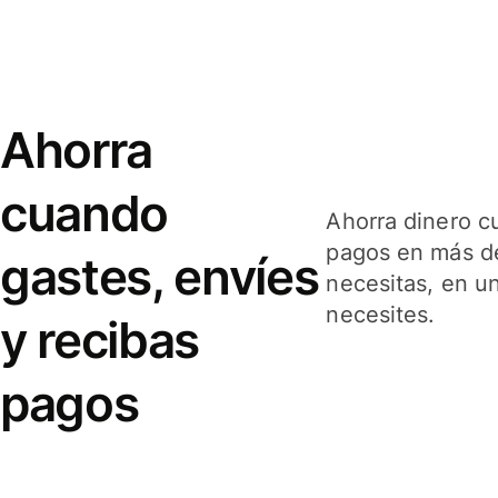
Ahorra
cuando
Ahorra dinero c
pagos en más de
gastes, envíes
necesitas, en u
necesites.
y recibas
pagos