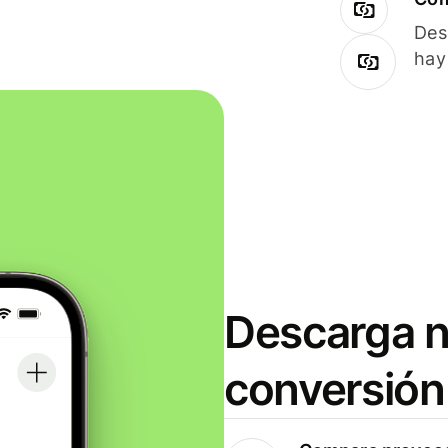
Des
hay
Descarga n
conversión