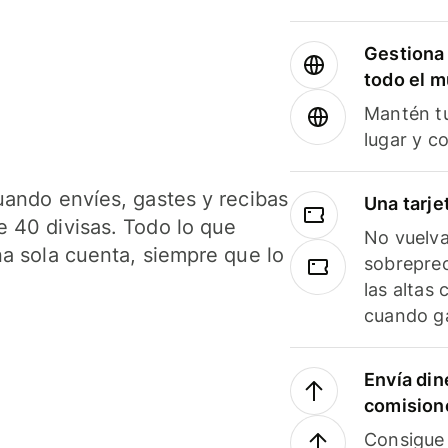
Gestiona 
todo el 
Mantén tu
lugar y c
uando envíes, gastes y recibas
Una tarje
 40 divisas. Todo lo que
No vuelva
na sola cuenta, siempre que lo
sobreprec
las altas
cuando ga
Envía din
comision
Consigue 