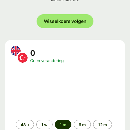
Wisselkoers volgen
0
Geen verandering
Periode
48 u
1 w
1 m
6 m
12 m