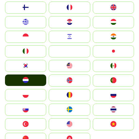
Suomi
France
United Kingdom
Greece
Hrvatska
Magyarország
Indonesia
Israel
India
Italia
JA
Japan
South Korea
Malay
Mexico
Nederland
Norge
Portugal
Polska
România
Россия
Slovensko
Ruoŧŧa
ไทย
Türkiye
United States
Vietnam
中国
中國香港特別行政區