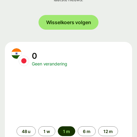
Wisselkoers volgen
0
Geen verandering
Periode
48 u
1 w
1 m
6 m
12 m