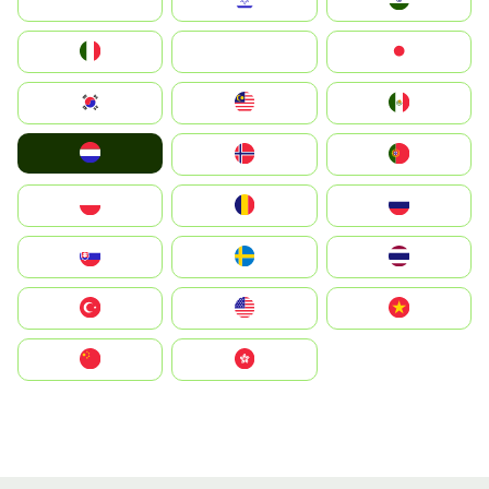
Indonesia
Israel
India
Italia
JA
Japan
South Korea
Malay
Mexico
Nederland
Norge
Portugal
Polska
România
Россия
Slovensko
Ruoŧŧa
ไทย
Türkiye
United States
Vietnam
中国
中國香港特別行政區