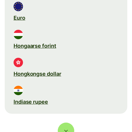
Euro
Hongaarse forint
Hongkongse dollar
Indiase rupee