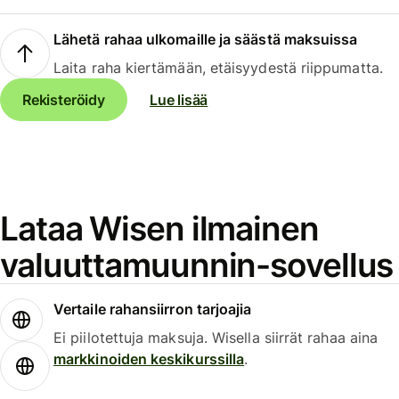
Lähetä rahaa ulkomaille ja säästä maksuissa
Laita raha kiertämään, etäisyydestä riippumatta.
Rekisteröidy
Lue lisää
Lataa Wisen ilmainen
valuuttamuunnin-sovellus
Vertaile rahansiirron tarjoajia
Ei piilotettuja maksuja. Wisella siirrät rahaa aina
markkinoiden keskikurssilla
.