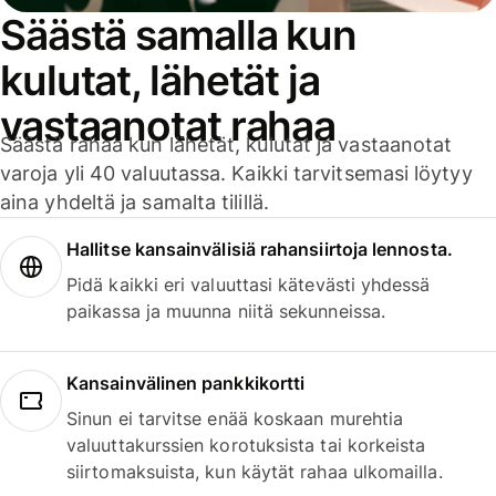
Säästä samalla kun
kulutat, lähetät ja
vastaanotat rahaa
Säästä rahaa kun lähetät, kulutat ja vastaanotat
varoja yli 40 valuutassa. Kaikki tarvitsemasi löytyy
aina yhdeltä ja samalta tilillä.
Hallitse kansainvälisiä rahansiirtoja lennosta.
Pidä kaikki eri valuuttasi kätevästi yhdessä
paikassa ja muunna niitä sekunneissa.
Kansainvälinen pankkikortti
Sinun ei tarvitse enää koskaan murehtia
valuuttakurssien korotuksista tai korkeista
siirtomaksuista, kun käytät rahaa ulkomailla.