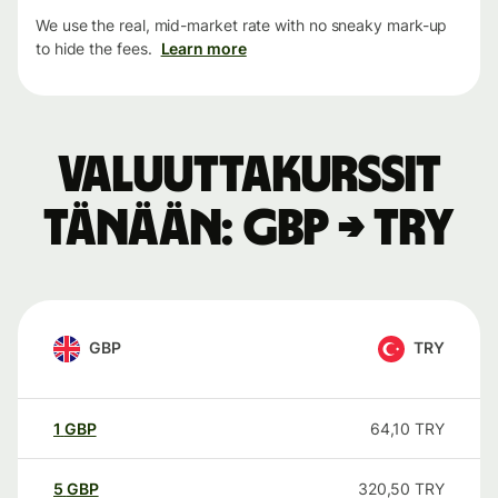
We use the real, mid-market rate with no sneaky mark-up
to hide the fees.
Learn more
Valuuttakurssit
tänään: GBP → TRY
GBP
TRY
1
GBP
64,10
TRY
5
GBP
320,50
TRY