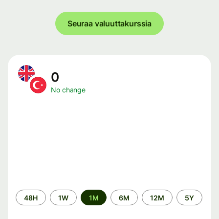
Seuraa valuuttakurssia
0
No change
Time
48H
1W
1M
6M
12M
5Y
period