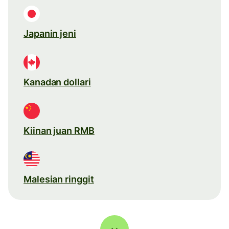
Japanin jeni
Kanadan dollari
Kiinan juan RMB
Malesian ringgit