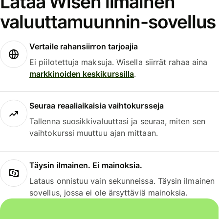
Lataa Wisen ilmainen
valuuttamuunnin-sovellus
Vertaile rahansiirron tarjoajia
Ei piilotettuja maksuja. Wisella siirrät rahaa aina
markkinoiden keskikurssilla
.
Seuraa reaaliaikaisia vaihtokursseja
Tallenna suosikkivaluuttasi ja seuraa, miten sen
vaihtokurssi muuttuu ajan mittaan.
Täysin ilmainen. Ei mainoksia.
Lataus onnistuu vain sekunneissa. Täysin ilmainen
sovellus, jossa ei ole ärsyttäviä mainoksia.