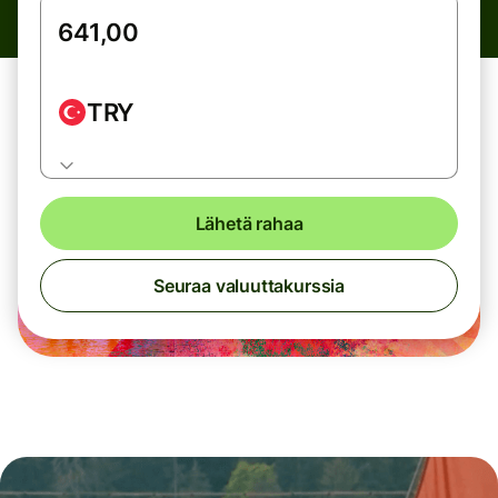
TRY
Lähetä rahaa
Seuraa valuuttakurssia