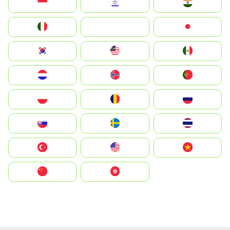
Indonesia
Israel
India
Italia
JA
Japan
South Korea
Malay
Mexico
Nederland
Norge
Portugal
Polska
România
Россия
Slovensko
Ruoŧŧa
ไทย
Türkiye
United States
Vietnam
中国
中國香港特別行政區