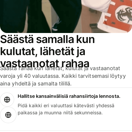
Säästä samalla kun
kulutat, lähetät ja
vastaanotat rahaa
Säästä rahaa kun lähetät, kulutat ja vastaanotat
varoja yli 40 valuutassa. Kaikki tarvitsemasi löytyy
aina yhdeltä ja samalta tilillä.
Hallitse kansainvälisiä rahansiirtoja lennosta.
Pidä kaikki eri valuuttasi kätevästi yhdessä
paikassa ja muunna niitä sekunneissa.