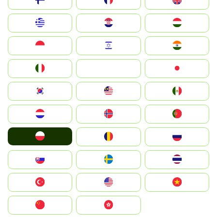
Suomi
France
United Kingdom
Greece
Hrvatska
Magyarország
Indonesia
Israel
India
Italia
JA
Japan
South Korea
Malay
Mexico
Nederland
Norge
Portugal
Polska
România
Россия
Slovensko
Ruoŧŧa
ไทย
Türkiye
United States
Vietnam
中国
中國香港特別行政區