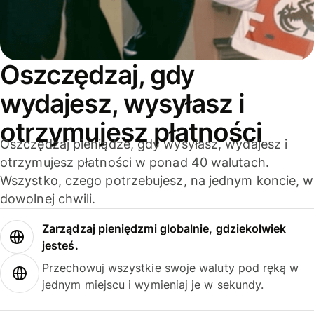
Oszczędzaj, gdy
wydajesz, wysyłasz i
otrzymujesz płatności
Oszczędzaj pieniądze, gdy wysyłasz, wydajesz i
otrzymujesz płatności w ponad 40 walutach.
Wszystko, czego potrzebujesz, na jednym koncie, w
dowolnej chwili.
Zarządzaj pieniędzmi globalnie, gdziekolwiek
jesteś.
Przechowuj wszystkie swoje waluty pod ręką w
jednym miejscu i wymieniaj je w sekundy.