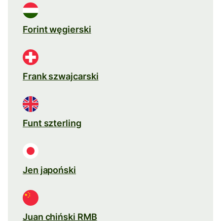
Forint węgierski
Frank szwajcarski
Funt szterling
Jen japoński
Juan chiński RMB