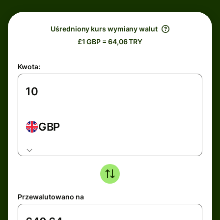
Uśredniony kurs wymiany walut
£1 GBP = 64,06 TRY
Kwota:
GBP
Przewalutowano na