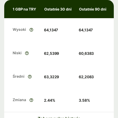
1 GBP na TRY
Ostatnie 30 dni
Ostatnie 90 dni
Wysoki
64,1347
64,1347
Niski
62,5399
60,6383
Średni
63,3229
62,2083
Zmiana
2.44
%
3.58
%