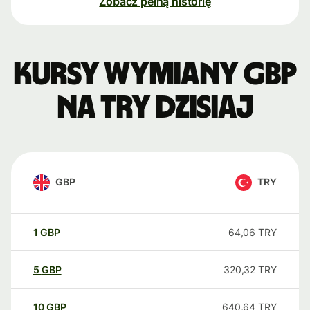
Zobacz pełną historię
Kursy wymiany GBP
na TRY dzisiaj
GBP
TRY
1
GBP
64,06
TRY
5
GBP
320,32
TRY
10
GBP
640,64
TRY