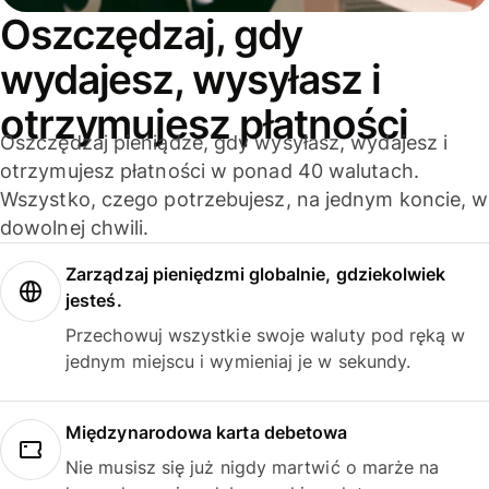
Oszczędzaj, gdy
wydajesz, wysyłasz i
otrzymujesz płatności
Oszczędzaj pieniądze, gdy wysyłasz, wydajesz i
otrzymujesz płatności w ponad 40 walutach.
Wszystko, czego potrzebujesz, na jednym koncie, w
dowolnej chwili.
Zarządzaj pieniędzmi globalnie, gdziekolwiek
jesteś.
Przechowuj wszystkie swoje waluty pod ręką w
jednym miejscu i wymieniaj je w sekundy.
Międzynarodowa karta debetowa
Nie musisz się już nigdy martwić o marże na