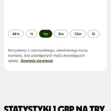
Przedział
48 h
1t
1m
6m
12m
5l
czasu
Korzystamy z rzeczywistego, uśrednionego kursu
wymiany, bez podstępnych marż ukrywających
opłaty.
Dowiedz się więcej
Statystyki 1 GBP na TRY