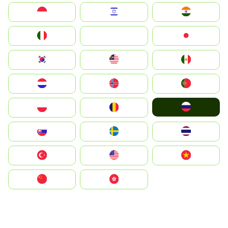
Indonesia
Israel
India
Italia
JA
Japan
South Korea
Malay
Mexico
Nederland
Norge
Portugal
Россия
Polska
România
Slovensko
Ruoŧŧa
ไทย
Türkiye
United States
Vietnam
中国
中國香港特別行政區