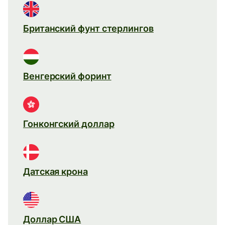
Британский фунт стерлингов
Венгерский форинт
Гонконгский доллар
Датская крона
Доллар США