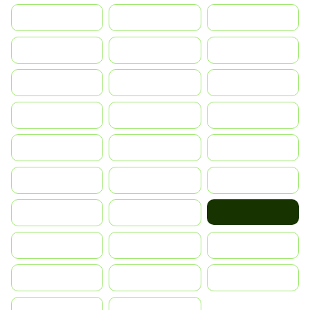
Suomi
France
United Kingdom
Greece
Hrvatska
Magyarország
Indonesia
Israel
India
Italia
JA
Japan
South Korea
Malay
Mexico
Nederland
Norge
Portugal
Россия
Polska
România
Slovensko
Ruoŧŧa
ไทย
Türkiye
United States
Vietnam