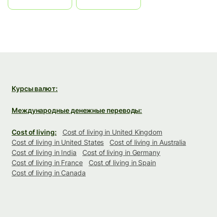
中国
中國香港特別行政區
Курсы валют:
Международные денежные переводы:
Cost of living:
Cost of living in United Kingdom
Cost of living in United States
Cost of living in Australia
Cost of living in India
Cost of living in Germany
Cost of living in France
Cost of living in Spain
Cost of living in Canada