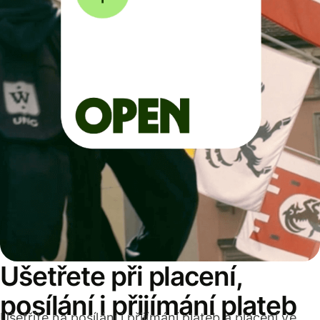
Ušetřete při placení,
posílání i přijímání plateb
Ušetříte na posílání i přijímání plateb a placení ve