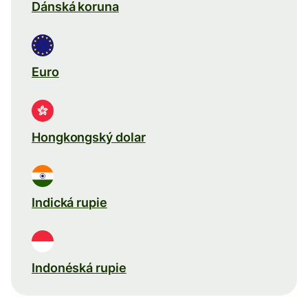
Dánská koruna
Euro
Hongkongský dolar
Indická rupie
Indonéská rupie