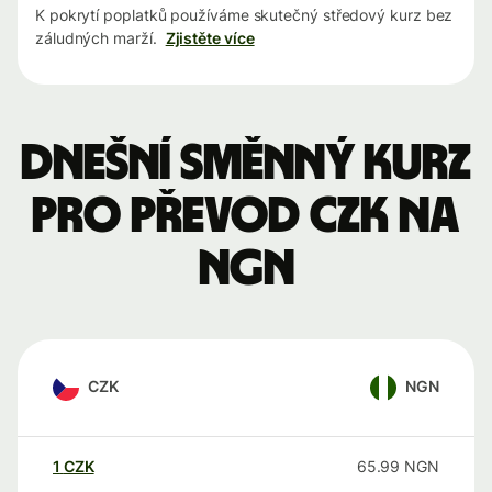
K pokrytí poplatků používáme skutečný středový kurz bez
záludných marží.
Zjistěte více
Dnešní směnný kurz
pro převod CZK na
NGN
CZK
NGN
1
CZK
65.99
NGN