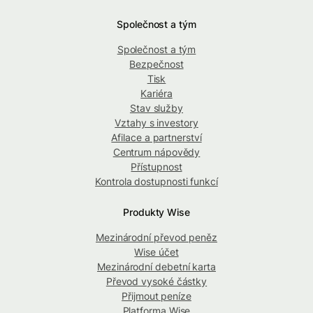
Společnost a tým
Společnost a tým
Bezpečnost
Tisk
Kariéra
Stav služby
Vztahy s investory
Afilace a partnerství
Centrum nápovědy
Přístupnost
Kontrola dostupnosti funkcí
Produkty Wise
Mezinárodní převod peněz
Wise účet
Mezinárodní debetní karta
Převod vysoké částky
Přijmout peníze
Platforma Wise