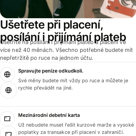
Ušetřete při placení,
posílání i přijímání plateb
Ušetříte na posílání i přijímání plateb a placení ve
více než 40 měnách. Všechno potřebné budete mít
nepřetržitě po ruce na jednom účtu.
Spravujte peníze odkudkoli.
Své měny budete mít vždy po ruce a můžete je
rychle převádět na jiné.
Mezinárodní debetní karta
Už nebudete muset řešit kurzové marže a vysoké
poplatky za transakce při placení v zahraničí.