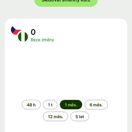
0
Beze změny
Časové
48 h
1 t
1 měs.
6 měs.
období
12 měs.
5 let