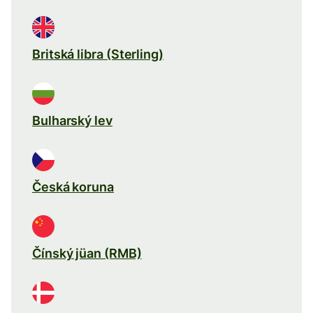
Britská libra (Sterling)
Bulharský lev
Česká koruna
Čínský jüan (RMB)