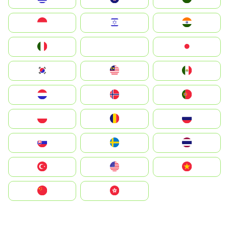
Indonesia
Israel
India
Italia
JA
Japan
South Korea
Malay
Mexico
Nederland
Norge
Portugal
Polska
România
Россия
Slovensko
Ruoŧŧa
ไทย
Türkiye
United States
Vietnam
中国
中國香港特別行政區