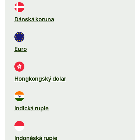
Dánská koruna
Euro
Hongkongský dolar
Indická rupie
Indonéská rupie