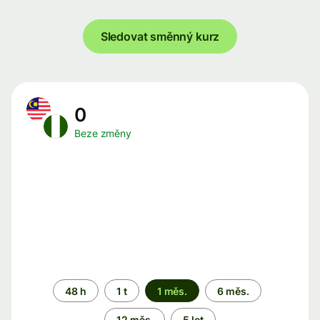
Sledovat směnný kurz
0
Beze změny
Časové
48 h
1 t
1 měs.
6 měs.
období
12 měs.
5 let