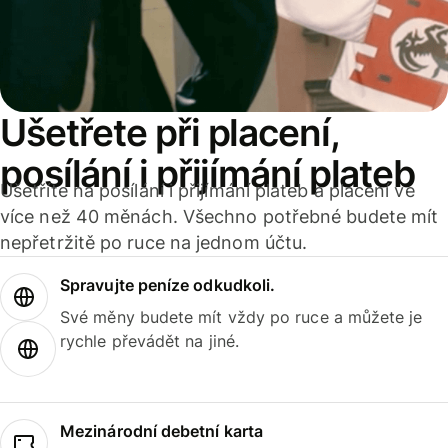
Ušetřete při placení,
posílání i přijímání plateb
Ušetříte na posílání i přijímání plateb a placení ve
více než 40 měnách. Všechno potřebné budete mít
nepřetržitě po ruce na jednom účtu.
Spravujte peníze odkudkoli.
Své měny budete mít vždy po ruce a můžete je
rychle převádět na jiné.
Mezinárodní debetní karta