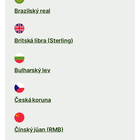
Brazilský real
Britská libra (Sterling)
Bulharský lev
Česká koruna
Čínský jüan (RMB)