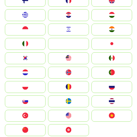
Suomi
France
United Kingdom
Greece
Hrvatska
Magyarország
Indonesia
Israel
India
Italia
JA
Japan
South Korea
Malay
Mexico
Nederland
Norge
Portugal
Polska
România
Россия
Slovensko
Ruoŧŧa
ไทย
Türkiye
United States
Vietnam
中国
中國香港特別行政區