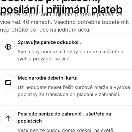
posílání i přijímání plateb
Ušetříte na posílání i přijímání plateb a placení ve
více než 40 měnách. Všechno potřebné budete mít
nepřetržitě po ruce na jednom účtu.
Spravujte peníze odkudkoli.
Své měny budete mít vždy po ruce a můžete je
rychle převádět na jiné.
Mezinárodní debetní karta
Už nebudete muset řešit kurzové marže a vysoké
poplatky za transakce při placení v zahraničí.
Posílejte peníze do zahraničí, ušetřete na
poplatcích
Vaše peníze budou doma kdekoli na světě.