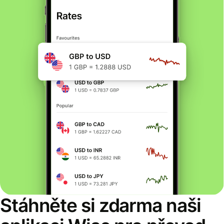
Stáhněte si zdarma naši