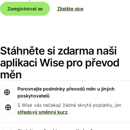
Zaregistrovat se
Zjistěte více
Stáhněte si zdarma naši
aplikaci Wise pro převod
měn
Porovnejte podmínky převodů měn u jiných
poskytovatelů
S Wise vás nečekají žádné skryté poplatky, jen
středový směnný kurz
.