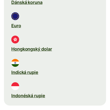
Dánská koruna
Euro
Hongkongský dolar
Indická rupie
Indonéská rupie