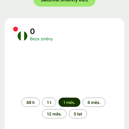
0
Beze změny
Časové
48 h
1 t
1 měs.
6 měs.
období
12 měs.
5 let