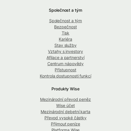
Společnost a tým
Společnost a tým
Bezpečnost
Tisk
Kariéra
Stav služby
Vztahy s investory
Afilace a partnerství
Centrum nápovědy
Přístupnost
Kontrola dostupnosti funkcí
Produkty Wise
Mezinárodní převod peněz
Wise účet
Mezinárodní debetní karta
Převod vysoké částky
Přijmout peníze
Platforma Wise