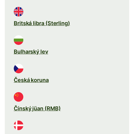
Britská libra (Sterling)
Bulharský lev
Česká koruna
Čínský jüan (RMB)