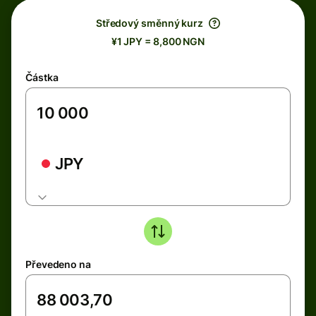
Středový směnný kurz
¥1 JPY = 8,800 NGN
Částka
JPY
Převedeno na