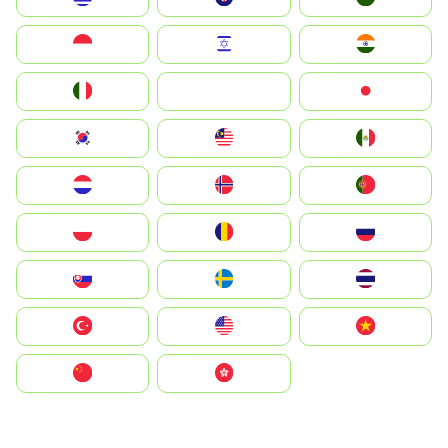
Indonesia
Israel
India
Italia
JA
Japan
South Korea
Malay
Mexico
Nederland
Norge
Portugal
Polska
România
Россия
Slovensko
Ruoŧŧa
ไทย
Türkiye
United States
Vietnam
中国
中國香港特別行政區