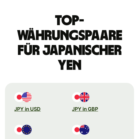
Top-
Währungspaare
für japanischer
Yen
JPY in USD
JPY in GBP