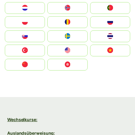
Nederland
Norge
Portugal
Polska
România
Россия
Slovensko
Ruoŧŧa
ไทย
Türkiye
United States
Vietnam
中国
中國香港特別行政區
Wechselkurse:
Auslandsüberweisung: