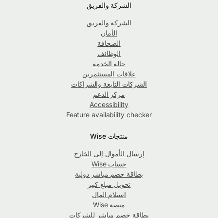
الشركة والفريق
الشركة والفريق
الأمان
الصحافة
الوظائف
حالة الخدمة
علاقات المستثمرين
الشركات التابعة والشراكات
مركز الدعم
Accessibility
Feature availability checker
منتجات Wise
إرسال الأموال إلى الخارج
حساب Wise
بطاقة خصم مباشر دولية
تحويل مبلغ كبير
استلام المال
منصة Wise
بطاقة خصم مباشر للشركات