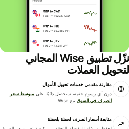
نزّل تطبيق Wise المجاني
حويل العملات
مقارنة مقدمي خدمات تحويل الأموال
دون أي رسوم خفية، ستحصل دائمًا على
متوسط ​​سعر
الصرف في السوق
مع Wise.
متابعة أسعار الصرف لحظة بلحظة
احفظ عملاتك المفضلة للتحقق من كيفية تغير سعر الصرف