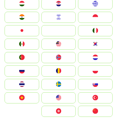
Greece
Hrvatska
Magyarország
Indonesia
Israel
India
Italia
JA
Japan
South Korea
Malay
Mexico
Nederland
Norge
Portugal
Polska
România
Россия
Slovensko
Ruoŧŧa
ไทย
Türkiye
United States
Vietnam
中国
中國香港特別行政區