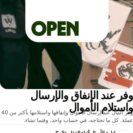
ر عند الإنفاق والإرسال
ستلام الأموال
وفّر المال عند إرسال الأموال وإنفاقها واستلامها بأكثر من 40
لة. كل ما تحتاجه، في حساب واحد، وقتما تشاء.
إدارة الأموال أثناء التنقل عالميًا.