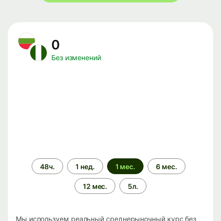
0
Без изменений
Период
48ч.
1 нед.
1 мес.
6 мес.
времени
12 мес.
5л.
Мы используем реальный среднерыночный курс без