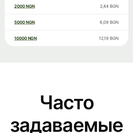
2000
NGN
2,44
BGN
5000
NGN
6,09
BGN
10000
NGN
12,19
BGN
Часто
задаваемые