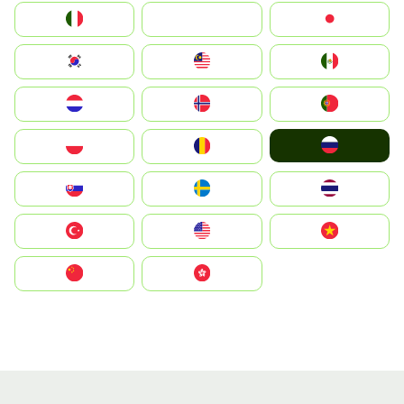
Italia
JA
Japan
South Korea
Malay
Mexico
Nederland
Norge
Portugal
Россия
Polska
România
Slovensko
Ruoŧŧa
ไทย
Türkiye
United States
Vietnam
中国
中國香港特別行政區