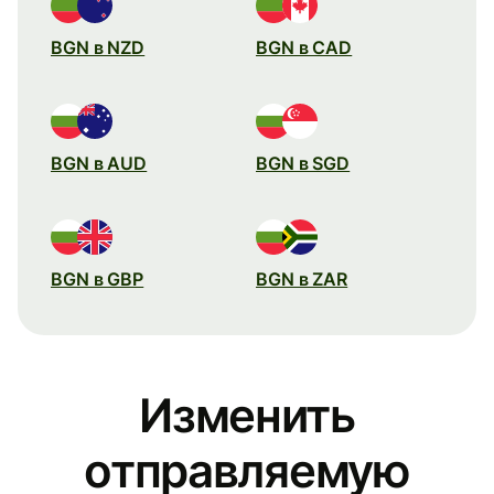
BGN в NZD
BGN в CAD
BGN в AUD
BGN в SGD
BGN в GBP
BGN в ZAR
Изменить
отправляемую