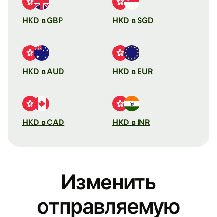
HKD в GBP
HKD в SGD
HKD в AUD
HKD в EUR
HKD в CAD
HKD в INR
Изменить
отправляемую