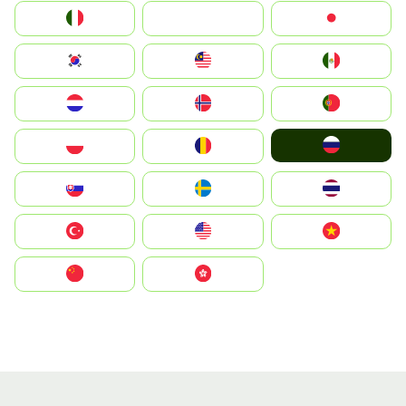
Italia
JA
Japan
South Korea
Malay
Mexico
Nederland
Norge
Portugal
Россия
Polska
România
Slovensko
Ruoŧŧa
ไทย
Türkiye
United States
Vietnam
中国
中國香港特別行政區