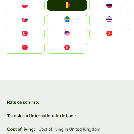
România
Polska
Россия
Slovensko
Ruoŧŧa
ไทย
Türkiye
United States
Vietnam
中国
中國香港特別行政區
Rate de schimb:
Transferuri internaționale de bani:
Cost of living:
Cost of living in United Kingdom