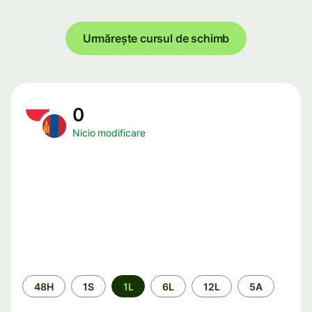
Urmărește cursul de schimb
0
Nicio modificare
Perioada
48H
1S
1L
6L
12L
5A