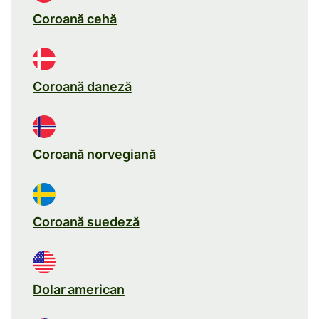
Coroană cehă
Coroană daneză
Coroană norvegiană
Coroană suedeză
Dolar american