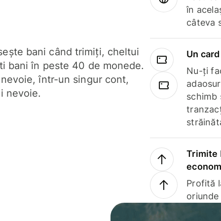
în acela
câteva 
ște bani când trimiți, cheltui
Un card 
ști bani în peste 40 de monede.
Nu-ți fac
 nevoie, într-un singur cont,
adaosuri
i nevoie.
schimb 
tranzacț
străinăt
Trimite 
economi
Profită 
oriunde 