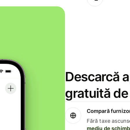
Descarcă ap
gratuită d
Compară furnizori
Fără taxe ascuns
mediu de schimb 