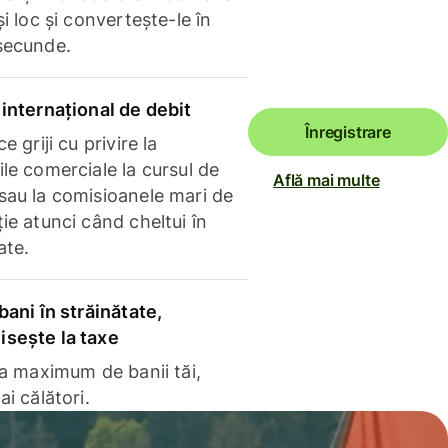
și loc și convertește-le în
secunde.
internațional de debit
Înregistrare
e griji cu privire la
le comerciale la cursul de
Află mai multe
sau la comisioanele mari de
ie atunci când cheltui în
ate.
bani în străinătate,
sește la taxe
la maximum de banii tăi,
ai călători.