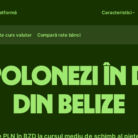
atformă
Caracteristici
te curs valutar
Compară rate bănci
polonezi în
din Belize
PLN în BZD la cursul mediu de schimb al piețe