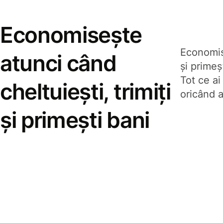
Economisește
Economise
atunci când
și prime
Tot ce ai
cheltuiești, trimiți
oricând a
și primești bani