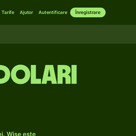
Tarife
Ajutor
Autentificare
Înregistrare
 dolari
i. Wise este