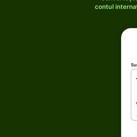
contul internaț
Su