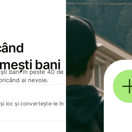
când
rimești bani
ești bani în peste 40 de
oricând ai nevoie.
.
i loc și convertește-le în