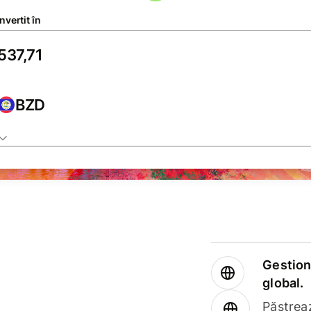
vertit în
BZD
Gestione
global.
Păstrea