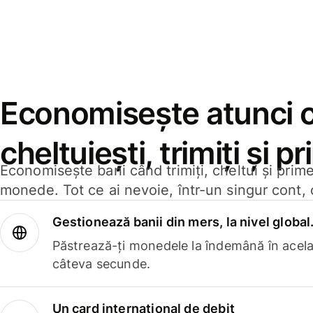
Economisește atunci 
cheltuiești, trimiți și p
Economisește bani când trimiți, cheltui și prim
monede. Tot ce ai nevoie, într-un singur cont, 
Gestionează banii din mers, la nivel global
Păstrează-ți monedele la îndemână în acelaș
câteva secunde.
Un card internațional de debit