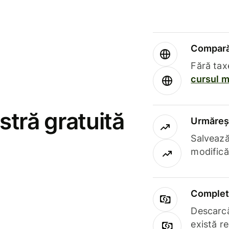
Compară 
Fără tax
cursul m
stră gratuită
Urmăreșt
Salvează
modifică
Complet 
Descarcă
există r