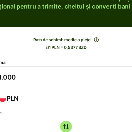
ional pentru a trimite, cheltui și converti bani 
Rata de schimb medie a pieței
zł1 PLN = 0,5377 BZD
ma
PLN