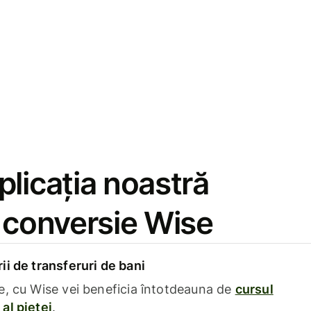
licația noastră
e conversie Wise
i de transferuri de bani
e, cu Wise vei beneficia întotdeauna de
cursul
al pieței
.