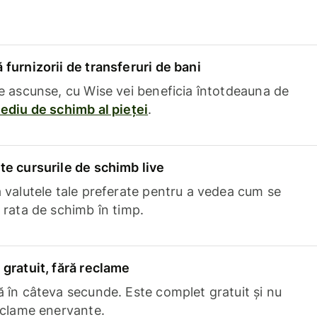
furnizorii de transferuri de bani
e ascunse, cu Wise vei beneficia întotdeauna de
ediu de schimb al pieței
.
e cursurile de schimb live
 valutele tale preferate pentru a vedea cum se
 rata de schimb în timp.
gratuit, fără reclame
 în câteva secunde. Este complet gratuit și nu
eclame enervante.