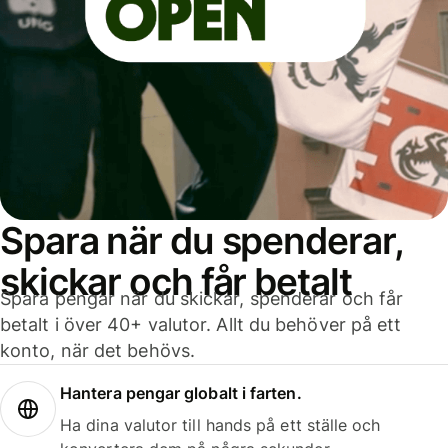
Spara när du spenderar,
skickar och får betalt
Spara pengar när du skickar, spenderar och får
betalt i över 40+ valutor. Allt du behöver på ett
konto, när det behövs.
Hantera pengar globalt i farten.
Ha dina valutor till hands på ett ställe och