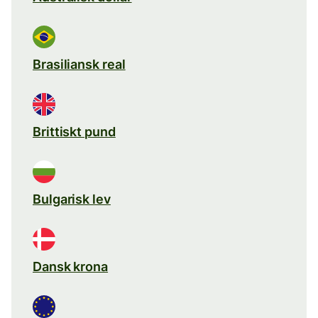
Brasiliansk real
Brittiskt pund
Bulgarisk lev
Dansk krona