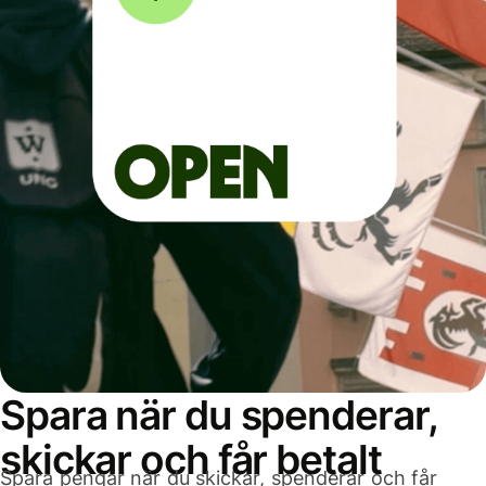
Spara när du spenderar,
skickar och får betalt
Spara pengar när du skickar, spenderar och får