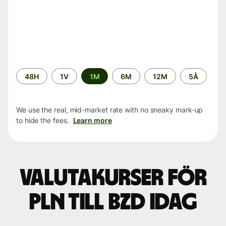
Time
48H
1V
1M
6M
12M
5Å
period
We use the real, mid-market rate with no sneaky mark-up
to hide the fees.
Learn more
Valutakurser för
PLN till BZD idag