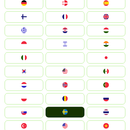
Deutschland
Denmark
España
Suomi
France
United Kingdom
Greece
Hrvatska
Magyarország
Indonesia
Israel
India
Italia
JA
Japan
South Korea
Malay
Mexico
Nederland
Norge
Portugal
Polska
România
Россия
Ruoŧŧa
Slovensko
ไทย
Türkiye
United States
Vietnam