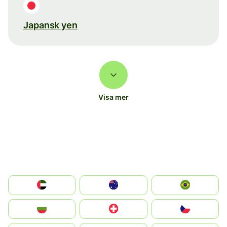
Japansk yen
Visa mer
الإمارات العربية المتحدة
Australia
Brazil
България
Switzerland
Czechia