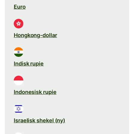
Euro
Hongkong-dollar
Indisk rupie
Indonesisk rupie
Israelisk shekel (ny)