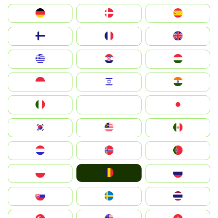
Deutschland
Denmark
España
Suomi
France
United Kingdom
Greece
Hrvatska
Magyarország
Indonesia
Israel
India
Italia
JA
Japan
South Korea
Malay
Mexico
Nederland
Norge
Portugal
România
Polska
Россия
Slovensko
Ruoŧŧa
ไทย