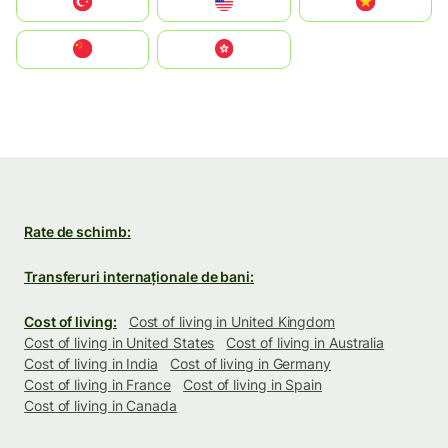
Türkiye
United States
Vietnam
中国
中國香港特別行政區
Rate de schimb:
Transferuri internaționale de bani:
Cost of living:
Cost of living in United Kingdom
Cost of living in United States
Cost of living in Australia
Cost of living in India
Cost of living in Germany
Cost of living in France
Cost of living in Spain
Cost of living in Canada