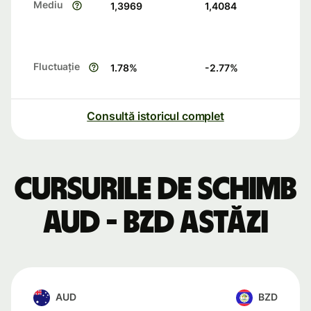
Mediu
1,3969
1,4084
Fluctuație
1.78
%
-2.77
%
Consultă istoricul complet
Cursurile de schimb
AUD - BZD astăzi
AUD
BZD