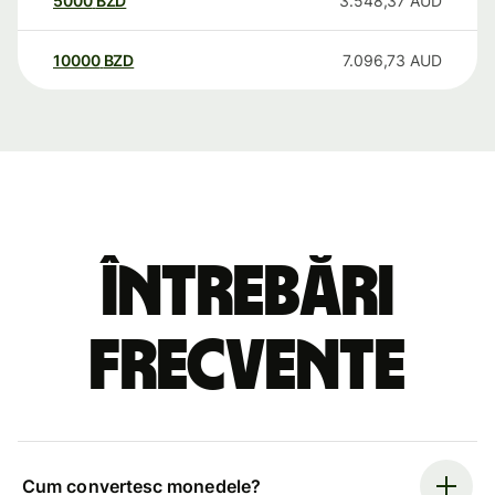
5000
BZD
3.548,37
AUD
10000
BZD
7.096,73
AUD
Întrebări
frecvente
Cum convertesc monedele?