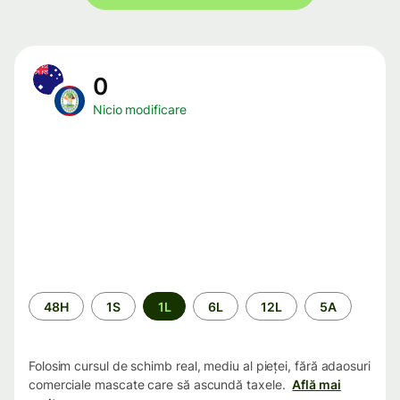
0
Nicio modificare
Perioada
48H
1S
1L
6L
12L
5A
Folosim cursul de schimb real, mediu al pieței, fără adaosuri
comerciale mascate care să ascundă taxele.
Află mai