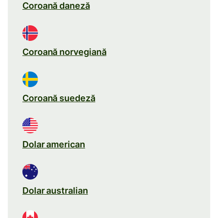
Coroană daneză
Coroană norvegiană
Coroană suedeză
Dolar american
Dolar australian