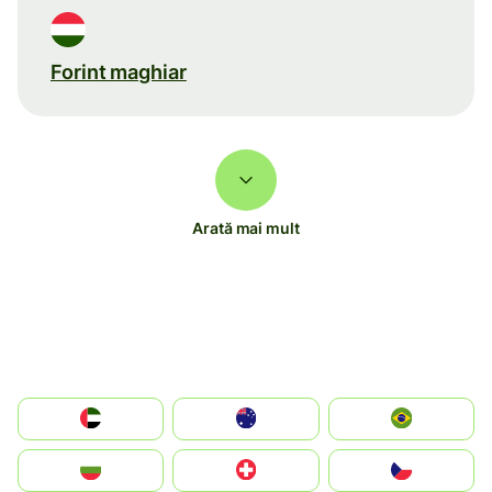
Forint maghiar
Arată mai mult
الإمارات العربية المتحدة
Australia
Brazil
България
Switzerland
Czechia