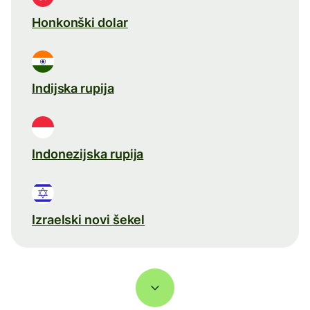
Honkonški dolar
Indijska rupija
Indonezijska rupija
Izraelski novi šekel