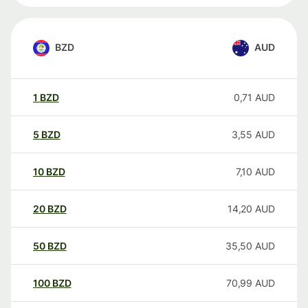
BZD
AUD
1
BZD
0,71
AUD
5
BZD
3,55
AUD
10
BZD
7,10
AUD
20
BZD
14,20
AUD
50
BZD
35,50
AUD
100
BZD
70,99
AUD