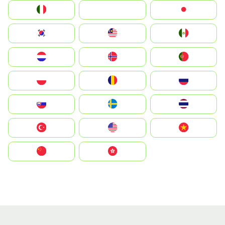
Italia
JA
Japan
South Korea
Malay
Mexico
Nederland
Norge
Portugal
Polska
România
Россия
Slovensko
Ruoŧŧa
ไทย
Türkiye
United States
Vietnam
中国
中國香港特別行政區