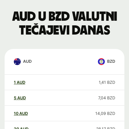
AUD u BZD valutni
tečajevi danas
AUD
BZD
1
AUD
1,41
BZD
5
AUD
7,04
BZD
10
AUD
14,09
BZD
20
AUD
28,17
BZD