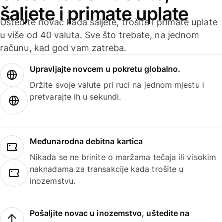
šaljete i primate uplate
Uštedite novac kada šaljete, trošite i primate uplate
u više od 40 valuta. Sve što trebate, na jednom
računu, kad god vam zatreba.
Upravljajte novcem u pokretu globalno.
Držite svoje valute pri ruci na jednom mjestu i
pretvarajte ih u sekundi.
Međunarodna debitna kartica
Nikada se ne brinite o maržama tečaja ili visokim
naknadama za transakcije kada trošite u
inozemstvu.
Pošaljite novac u inozemstvo, uštedite na