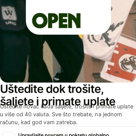
Uštedite dok trošite,
šaljete i primate uplate
Uštedite novac kada šaljete, trošite i primate uplate
u više od 40 valuta. Sve što trebate, na jednom
računu, kad god vam zatreba.
Upravljajte novcem u pokretu globalno.