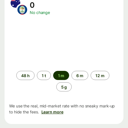
0
No change
Time
48 h
1 t
1 m
6 m
12 m
period
5 g
We use the real, mid-market rate with no sneaky mark-up
to hide the fees.
Learn more