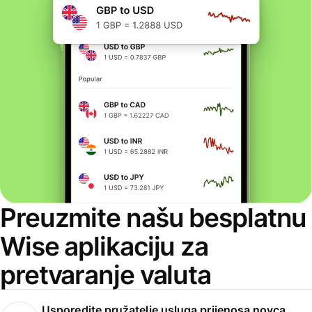
Preuzmite našu besplatnu
Wise aplikaciju za
pretvaranje valuta
Usporedite pružatelje usluga prijenosa novca