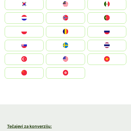
South Korea
Malay
Mexico
Nederland
Norge
Portugal
Polska
România
Россия
Slovensko
Ruoŧŧa
ไทย
Türkiye
United States
Vietnam
中国
中國香港特別行政區
Tečajevi za konverziju: