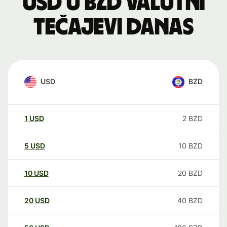
USD u BZD valutni
tečajevi danas
USD
BZD
1
USD
2
BZD
5
USD
10
BZD
10
USD
20
BZD
20
USD
40
BZD