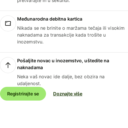
pretvarajte ih u sekundi.
Međunarodna debitna kartica
Nikada se ne brinite o maržama tečaja ili visokim
naknadama za transakcije kada trošite u
inozemstvu.
Pošaljite novac u inozemstvo, uštedite na
naknadama
Neka vaš novac ide dalje, bez obzira na
udaljenost.
Registrirajte se
Doznajte više