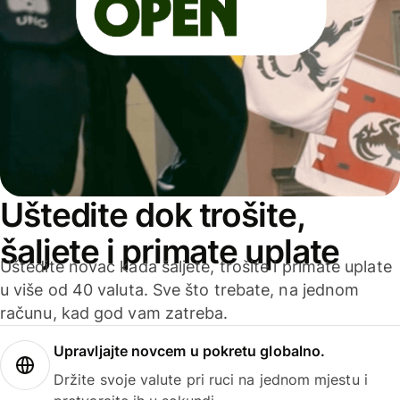
Uštedite dok trošite,
šaljete i primate uplate
Uštedite novac kada šaljete, trošite i primate uplate
u više od 40 valuta. Sve što trebate, na jednom
računu, kad god vam zatreba.
Upravljajte novcem u pokretu globalno.
Držite svoje valute pri ruci na jednom mjestu i