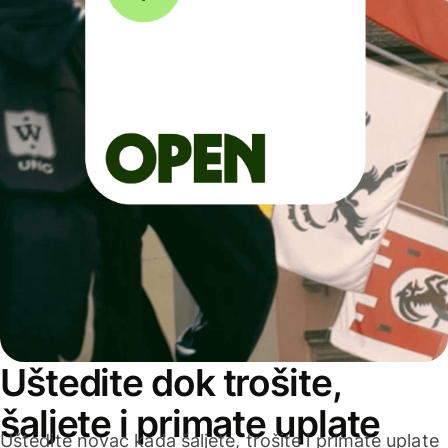
Uštedite dok trošite,
šaljete i primate uplate
Uštedite novac kada šaljete, trošite i primate uplate