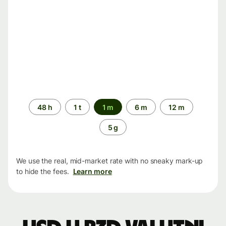
Time
48 h
1 t
1 m
6 m
12 m
period
5 g
We use the real, mid-market rate with no sneaky mark-up
to hide the fees.
Learn more