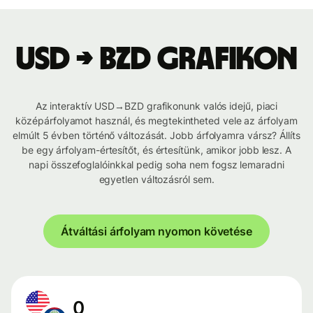
USD → BZD grafikon
Az interaktív USD→BZD grafikonunk valós idejű, piaci
középárfolyamot használ, és megtekintheted vele az árfolyam
elmúlt 5 évben történő változását. Jobb árfolyamra vársz? Állíts
be egy árfolyam-értesítőt, és értesítünk, amikor jobb lesz. A
napi összefoglalóinkkal pedig soha nem fogsz lemaradni
egyetlen változásról sem.
Átváltási árfolyam nyomon követése
0