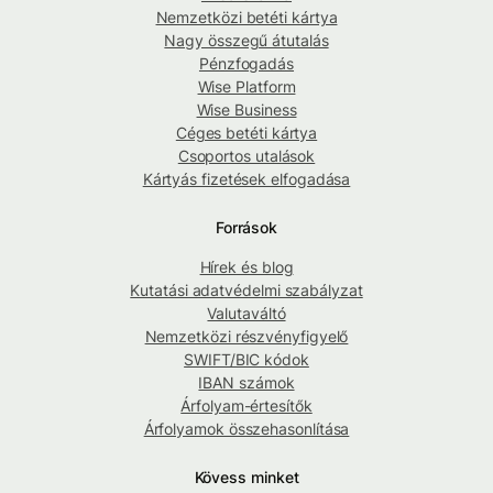
Nemzetközi betéti kártya
Nagy összegű átutalás
Pénzfogadás
Wise Platform
Wise Business
Céges betéti kártya
Csoportos utalások
Kártyás fizetések elfogadása
Források
Hírek és blog
Kutatási adatvédelmi szabályzat
Valutaváltó
Nemzetközi részvényfigyelő
SWIFT/BIC kódok
IBAN számok
Árfolyam-értesítők
Árfolyamok összehasonlítása
Kövess minket