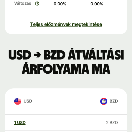
Változás
0.00
%
0.00
%
Teljes előzmények megtekintése
USD → BZD átváltási
árfolyama ma
USD
BZD
1
USD
2
BZD