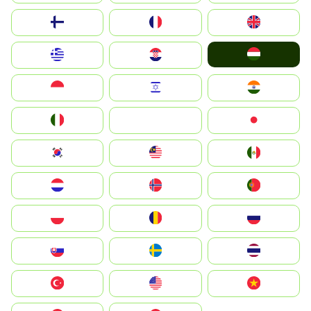
Suomi
France
United Kingdom
Magyarország
Greece
Hrvatska
Indonesia
Israel
India
Italia
JA
Japan
South Korea
Malay
Mexico
Nederland
Norge
Portugal
Polska
România
Россия
Slovensko
Ruoŧŧa
ไทย
Türkiye
United States
Vietnam