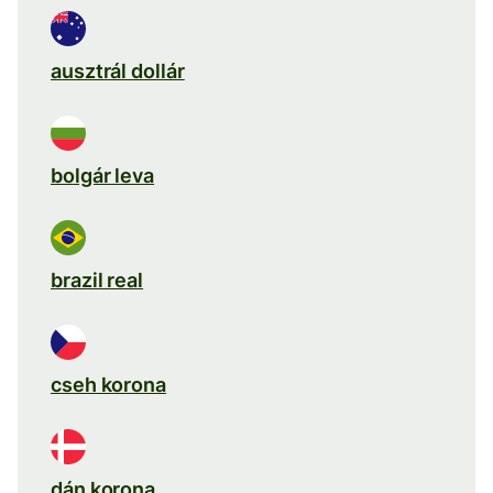
ausztrál dollár
bolgár leva
brazil real
cseh korona
dán korona