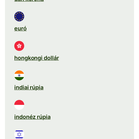
euró
hongkongi dollár
indiai rúpia
indonéz rúpia