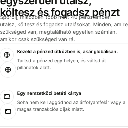
egyszerűen utalsz,
költesz és fogadsz pénzt
Spórolj, miközben több mint 40 pénznemben
utalsz, költesz és fogadsz utalásokat. Minden, amire
szükséged van, megtalálható egyetlen számlán,
amikor csak szükséged van rá.
Kezeld a pénzed útközben is, akár globálisan.
Tartsd a pénzed egy helyen, és váltsd át
pillanatok alatt.
Egy nemzetközi betéti kártya
Soha nem kell aggódnod az árfolyamfelár vagy a
magas tranzakciós díjak miatt.