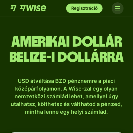
Regisztráció
amerikai dollár
belize-i dollárra
USD átváltása BZD pénznemre a piaci
középárfolyamon. A Wise-zal egy olyan
nemzetközi számlád lehet, amellyel úgy
utalhatsz, költhetsz és válthatod a pénzed,
mintha lenne egy helyi számlád.