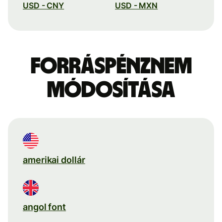
USD - CNY
USD - MXN
Forráspénznem
módosítása
amerikai dollár
angol font