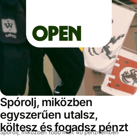
Spórolj, miközben
egyszerűen utalsz,
költesz és fogadsz pénzt
Spórolj, miközben több mint 40 pénznemben