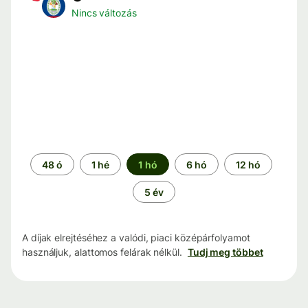
Nincs változás
Időszak
48 ó
1 hé
1 hó
6 hó
12 hó
5 év
A díjak elrejtéséhez a valódi, piaci középárfolyamot
használjuk, alattomos felárak nélkül.
Tudj meg többet