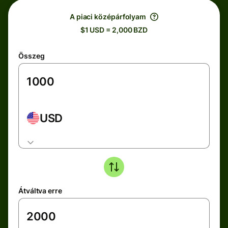
A piaci középárfolyam
$1 USD = 2,000 BZD
Összeg
USD
Átváltva erre