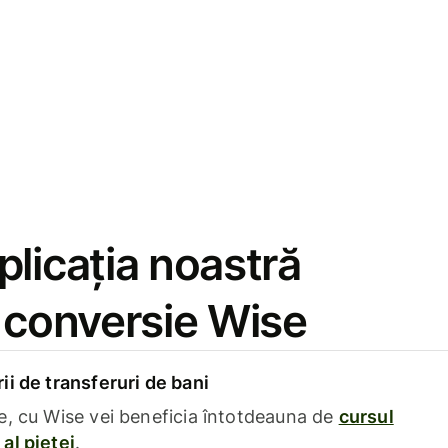
licația noastră
e conversie Wise
i de transferuri de bani
e, cu Wise vei beneficia întotdeauna de
cursul
al pieței
.