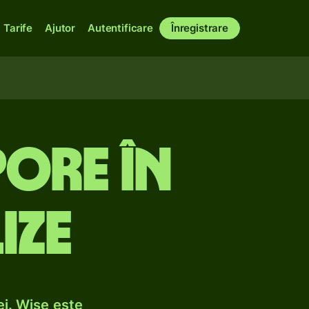
Tarife
Ajutor
Autentificare
Înregistrare
pore în
ize
ei. Wise este