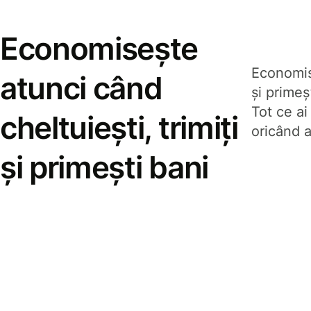
Economisește
Economise
atunci când
și prime
Tot ce ai
cheltuiești, trimiți
oricând a
și primești bani