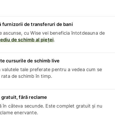
furnizorii de transferuri de bani
e ascunse, cu Wise vei beneficia întotdeauna de
ediu de schimb al pieței
.
e cursurile de schimb live
 valutele tale preferate pentru a vedea cum se
 rata de schimb în timp.
gratuit, fără reclame
 în câteva secunde. Este complet gratuit și nu
eclame enervante.