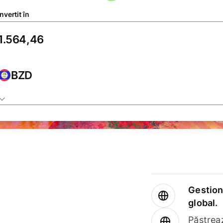
vertit în
BZD
Gestione
global.
Păstrea