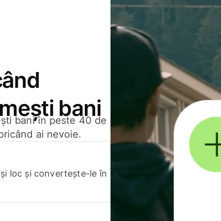
când
rimești bani
ești bani în peste 40 de
oricând ai nevoie.
.
i loc și convertește-le în