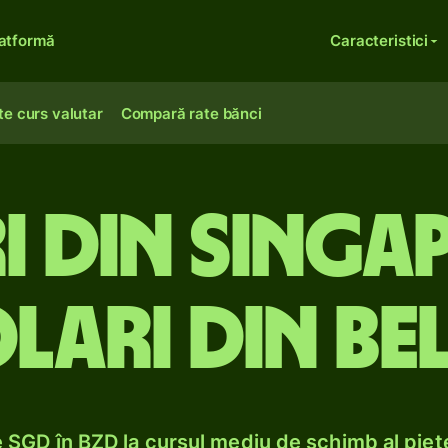
atformă
Caracteristici
te curs valutar
Compară rate bănci
 din Singa
lari din Bel
SGD în BZD la cursul mediu de schimb al pieț