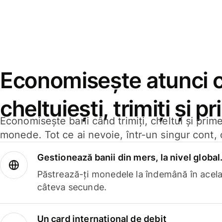
Economisește atunci 
cheltuiești, trimiți și p
Economisește bani când trimiți, cheltui și prim
monede. Tot ce ai nevoie, într-un singur cont, 
Gestionează banii din mers, la nivel global
Păstrează-ți monedele la îndemână în acelaș
câteva secunde.
Un card internațional de debit