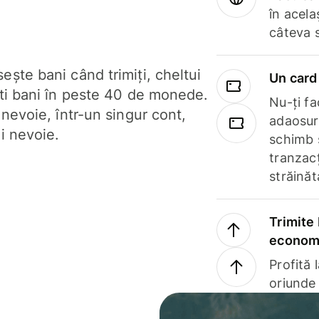
în acela
câteva 
ște bani când trimiți, cheltui
Un card 
ști bani în peste 40 de monede.
Nu-ți fac
 nevoie, într-un singur cont,
adaosuri
i nevoie.
schimb 
tranzacț
străinăt
Trimite 
economi
Profită 
oriunde 