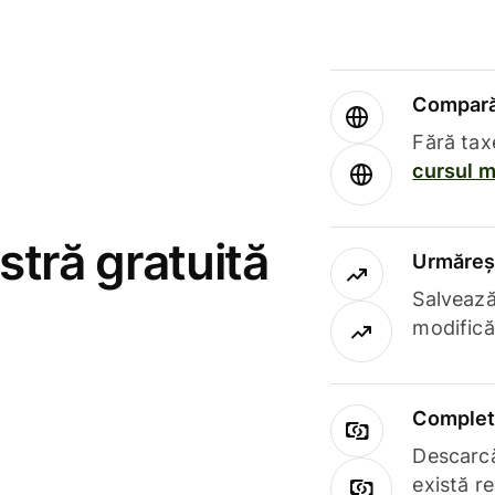
Compară 
Fără tax
cursul m
stră gratuită
Urmăreșt
Salvează
modifică
Complet 
Descarcă
există r