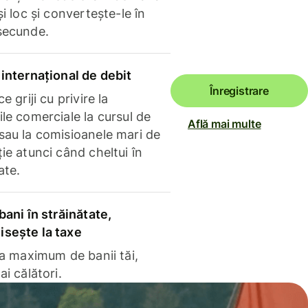
și loc și convertește-le în
secunde.
internațional de debit
Înregistrare
e griji cu privire la
le comerciale la cursul de
Află mai multe
sau la comisioanele mari de
ie atunci când cheltui în
ate.
bani în străinătate,
sește la taxe
la maximum de banii tăi,
ai călători.