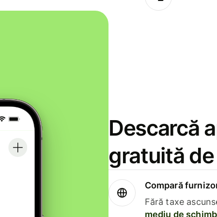
Descarcă ap
gratuită d
Compară furnizori
Fără taxe ascuns
mediu de schimb 