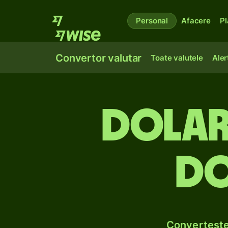
Personal
Afacere
Pl
Convertor valutar
Toate valutele
Aler
Dolari
do
Convertește 