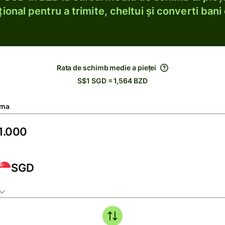
ional pentru a trimite, cheltui și converti bani 
Rata de schimb medie a pieței
S$1 SGD = 1,564 BZD
ma
SGD