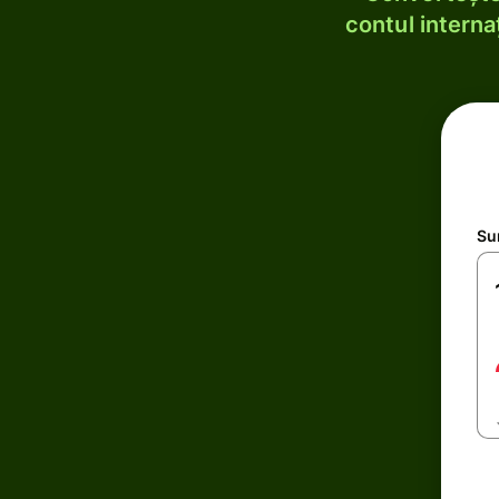
contul internaț
Su