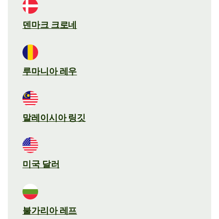
덴마크 크로네
루마니아 레우
말레이시아 링깃
미국 달러
불가리아 레프