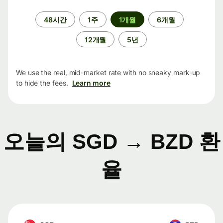
기
48시간
1주
1개월
6개월
간
12개월
5년
We use the real, mid-market rate with no sneaky mark-up
to hide the fees.
Learn more
오늘의 SGD → BZD 환
율