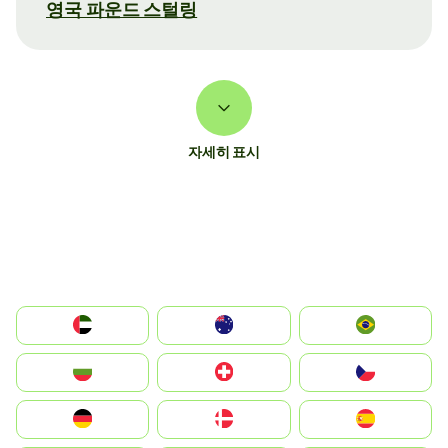
영국 파운드 스털링
자세히 표시
الإمارات العربية المتحدة
Australia
Brazil
България
Switzerland
Czechia
Deutschland
Denmark
España