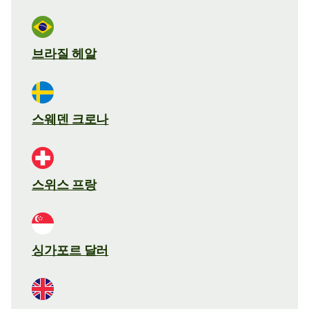
브라질 헤알
스웨덴 크로나
스위스 프랑
싱가포르 달러