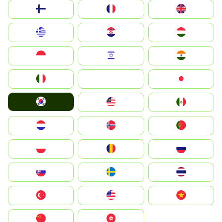
Suomi
France
United Kingdom
Greece
Hrvatska
Magyarország
Indonesia
Israel
India
Italia
JA
Japan
South Korea
Malay
Mexico
Nederland
Norge
Portugal
Polska
România
Россия
Slovensko
Ruoŧŧa
ไทย
Türkiye
United States
Vietnam
中国
中國香港特別行政區