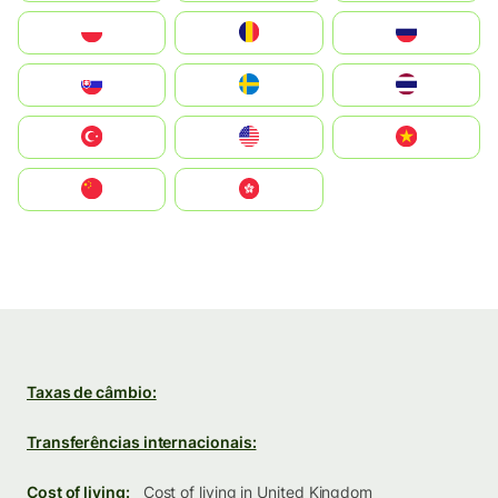
Polska
România
Россия
Slovensko
Ruoŧŧa
ไทย
Türkiye
United States
Vietnam
中国
中國香港特別行政區
Taxas de câmbio:
Transferências internacionais:
Cost of living:
Cost of living in United Kingdom