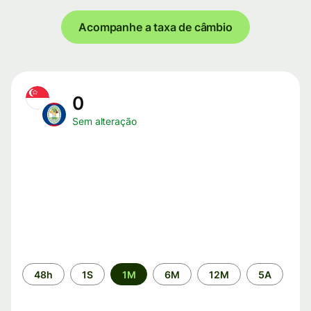
Acompanhe a taxa de câmbio
0
Sem alteração
Período
48h
1S
1M
6M
12M
5A
de
tempo