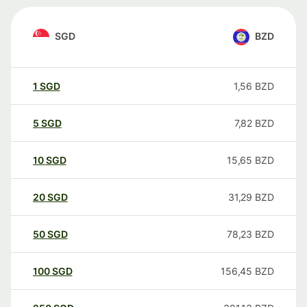
SGD
BZD
1
SGD
1,56
BZD
5
SGD
7,82
BZD
10
SGD
15,65
BZD
20
SGD
31,29
BZD
50
SGD
78,23
BZD
100
SGD
156,45
BZD