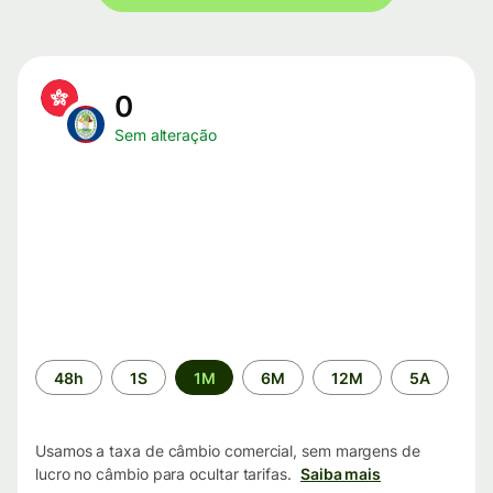
0
Sem alteração
Período
48h
1S
1M
6M
12M
5A
de
tempo
Usamos a taxa de câmbio comercial, sem margens de
lucro no câmbio para ocultar tarifas.
Saiba mais