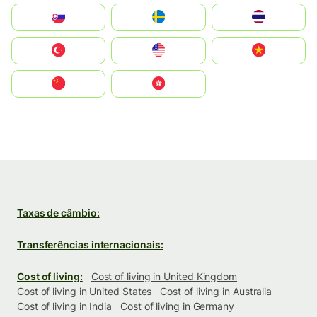
Slovensko
Ruoŧŧa
ไทย
Türkiye
United States
Vietnam
中国
中國香港特別行政區
Taxas de câmbio:
Transferências internacionais:
Cost of living:
Cost of living in United Kingdom
Cost of living in United States
Cost of living in Australia
Cost of living in India
Cost of living in Germany