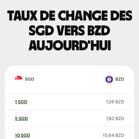
Taux de change des
SGD vers BZD
aujourd'hui
SGD
BZD
1
SGD
1,56
BZD
5
SGD
7,82
BZD
10
SGD
15,64
BZD