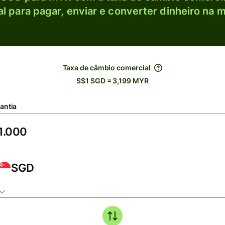
l para pagar, enviar e converter dinheiro na m
Taxa de câmbio comercial
S$1 SGD = 3,199 MYR
antia
SGD