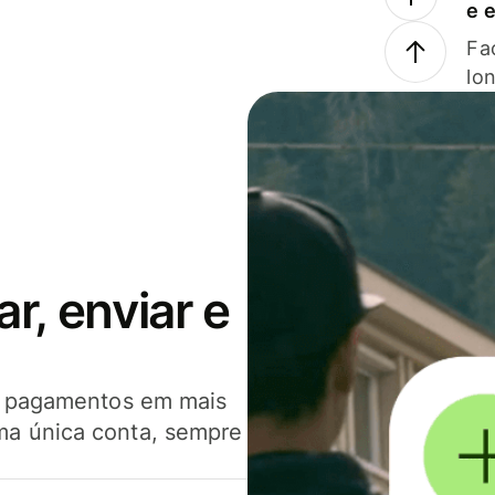
e 
Faç
lo
, enviar e
er pagamentos em mais
ma única conta, sempre