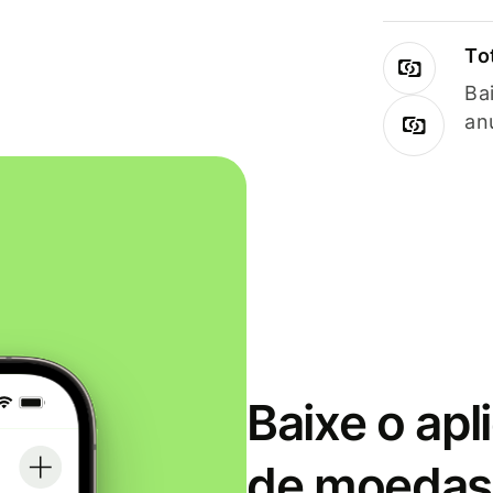
To
Ba
an
Baixe o apl
de moedas 