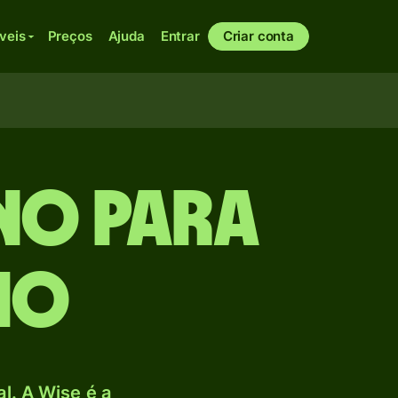
veis
Preços
Ajuda
Entrar
Criar conta
no para
io
. A Wise é a