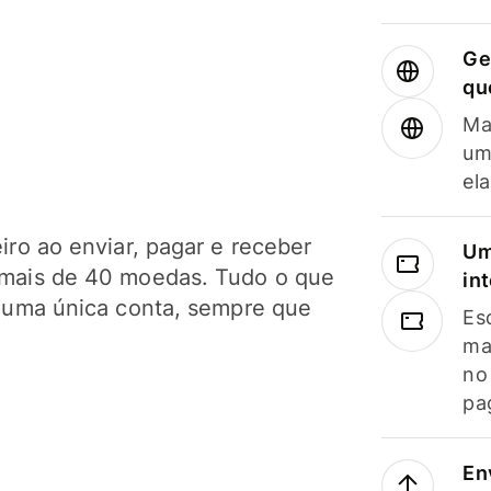
Ge
qu
Ma
um
el
ro ao enviar, pagar e receber
Um
mais de 40 moedas. Tudo o que
in
 uma única conta, sempre que
Es
ma
no
pa
En