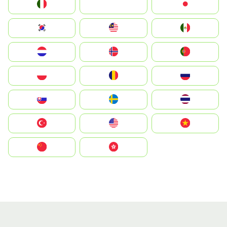
Italia
JA
Japan
South Korea
Malay
Mexico
Nederland
Norge
Portugal
Polska
România
Россия
Slovensko
Ruoŧŧa
ไทย
Türkiye
United States
Vietnam
中国
中國香港特別行政區