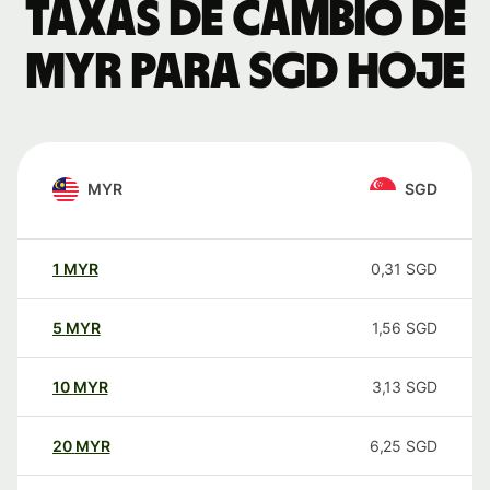
Taxas de câmbio de
MYR para SGD hoje
MYR
SGD
1
MYR
0,31
SGD
5
MYR
1,56
SGD
10
MYR
3,13
SGD
20
MYR
6,25
SGD