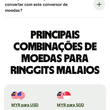
converter com este conversor de
moedas?
Principais
combinações de
moedas para
Ringgits malaios
MYR para USD
MYR para SGD