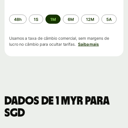
Período
48h
1S
1M
6M
12M
5A
de
tempo
Usamos a taxa de câmbio comercial, sem margens de
lucro no câmbio para ocultar tarifas.
Saiba mais
Dados de 1 MYR para
SGD