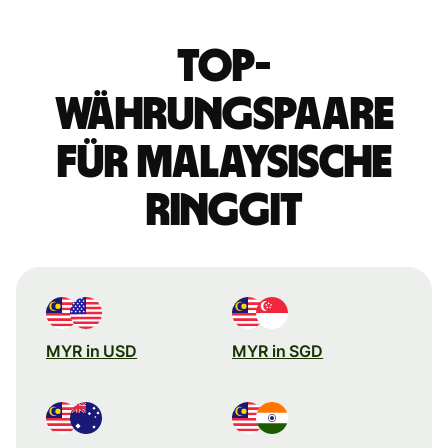
Top-
Währungspaare
für malaysische
Ringgit
MYR in USD
MYR in SGD