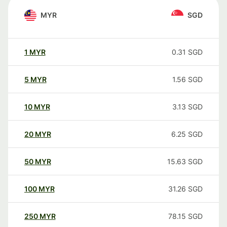
MYR
SGD
1
MYR
0.31
SGD
5
MYR
1.56
SGD
10
MYR
3.13
SGD
20
MYR
6.25
SGD
50
MYR
15.63
SGD
100
MYR
31.26
SGD
250
MYR
78.15
SGD