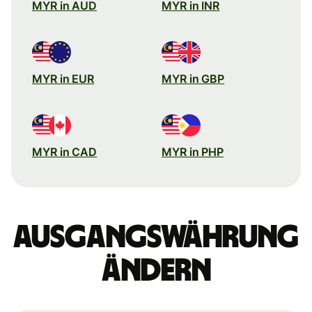
MYR in AUD
MYR in INR
MYR in EUR
MYR in GBP
MYR in CAD
MYR in PHP
Ausgangswährung
ändern