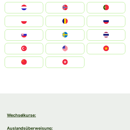
Nederland
Norge
Portugal
Polska
România
Россия
Slovensko
Ruoŧŧa
ไทย
Türkiye
United States
Vietnam
中国
中國香港特別行政區
Wechselkurse:
Auslandsüberweisung: