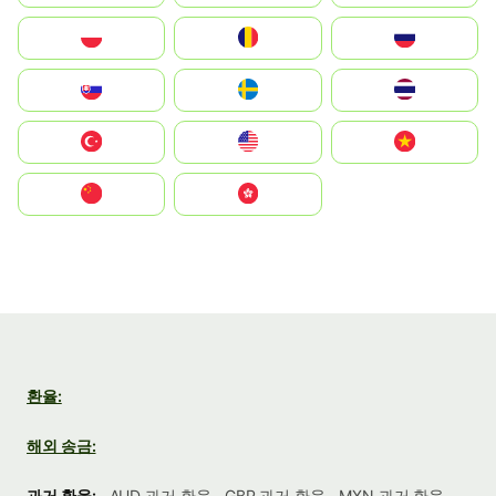
Polska
România
Россия
Slovensko
Ruoŧŧa
ไทย
Türkiye
United States
Vietnam
中国
中國香港特別行政區
환율:
해외 송금:
과거 환율:
AUD 과거 환율
GBP 과거 환율
MXN 과거 환율