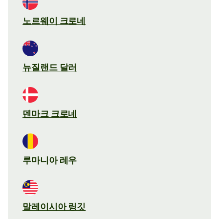
노르웨이 크로네
뉴질랜드 달러
덴마크 크로네
루마니아 레우
말레이시아 링깃