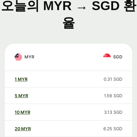
오늘의 MYR → SGD 환
율
MYR
SGD
1
MYR
0.31
SGD
5
MYR
1.56
SGD
10
MYR
3.13
SGD
20
MYR
6.25
SGD