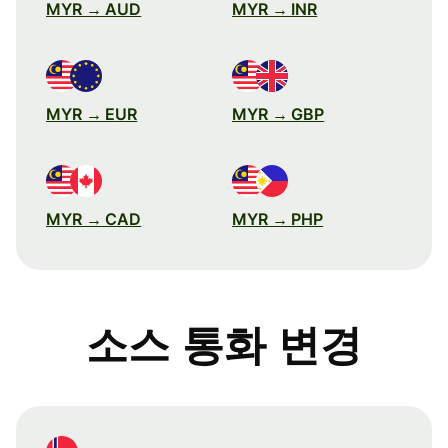
MYR → AUD
MYR → INR
MYR → EUR
MYR → GBP
MYR → CAD
MYR → PHP
소스 통화 변경