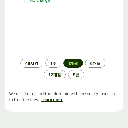
No change
기
48시간
1주
1개월
6개월
간
12개월
5년
We use the real, mid-market rate with no sneaky mark-up
to hide the fees.
Learn more