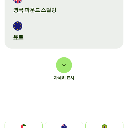
영국 파운드 스털링
유로
자세히 표시
الإمارات العربية المتحدة
Australia
Brazil