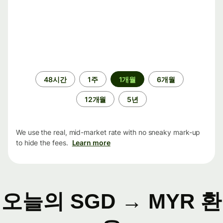
기
48시간
1주
1개월
6개월
간
12개월
5년
We use the real, mid-market rate with no sneaky mark-up
to hide the fees.
Learn more
오늘의 SGD → MYR 환