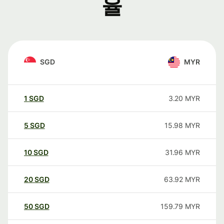
율
SGD
MYR
1
SGD
3.20
MYR
5
SGD
15.98
MYR
10
SGD
31.96
MYR
20
SGD
63.92
MYR
50
SGD
159.79
MYR