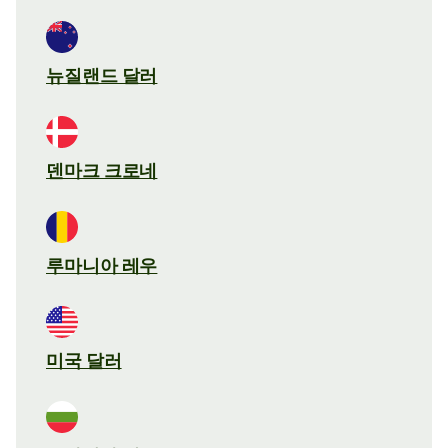
뉴질랜드 달러
덴마크 크로네
루마니아 레우
미국 달러