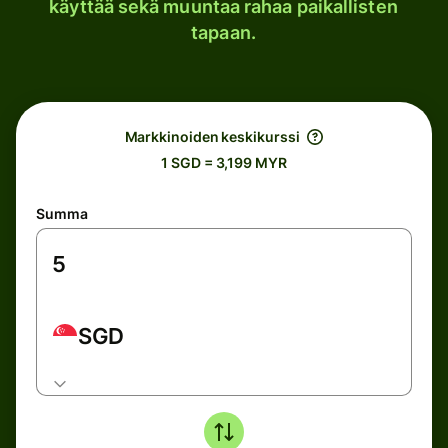
käyttää sekä muuntaa rahaa paikallisten
tapaan.
Markkinoiden keskikurssi
1 SGD = 3,199 MYR
Summa
SGD