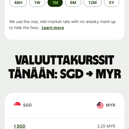
Time
48H
1W
1M
6M
12M
5Y
period
We use the real, mid-market rate with no sneaky mark-up
to hide the fees.
Learn more
Valuuttakurssit
tänään: SGD → MYR
SGD
MYR
1
SGD
3,20
MYR