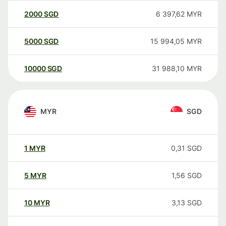
2000
SGD
6 397,62
MYR
5000
SGD
15 994,05
MYR
10000
SGD
31 988,10
MYR
MYR
SGD
1
MYR
0,31
SGD
5
MYR
1,56
SGD
10
MYR
3,13
SGD