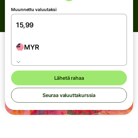
Muunnettu valuutaksi
MYR
Lähetä rahaa
Seuraa valuuttakurssia