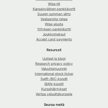
Wise-tili
Kansainvälinen pankkikortti
Suuren summan siirto
Vastaanota rahaa
Wise-alusta
Yrityksen pankkikortti
Joukkomaksut
Accept card payments
Resurssit
Uutiset ja blogi
Research privacy policy
Valuuttamuunnin
International stock ticker
Swift-/BIC-koodit
IBAN-koodit
Kurssihälytykset
Vertaa valuuttakursseja
Seuraa meitä