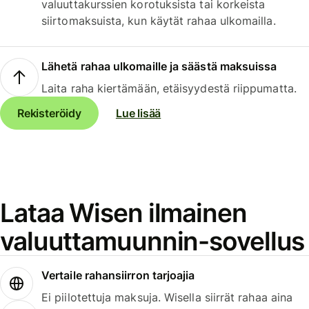
valuuttakurssien korotuksista tai korkeista
siirtomaksuista, kun käytät rahaa ulkomailla.
Lähetä rahaa ulkomaille ja säästä maksuissa
Laita raha kiertämään, etäisyydestä riippumatta.
Rekisteröidy
Lue lisää
Lataa Wisen ilmainen
valuuttamuunnin-sovellus
Vertaile rahansiirron tarjoajia
Ei piilotettuja maksuja. Wisella siirrät rahaa aina