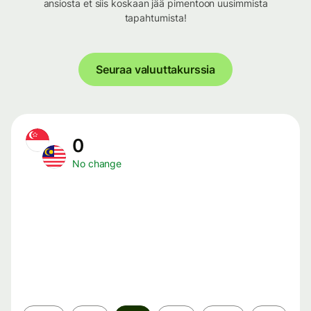
ansiosta et siis koskaan jää pimentoon uusimmista
tapahtumista!
Seuraa valuuttakurssia
0
No change