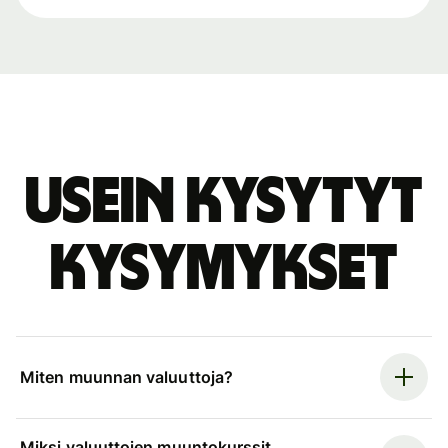
Usein kysytyt
kysymykset
Miten muunnan valuuttoja?
Miksi valuuttojen muuntokurssit