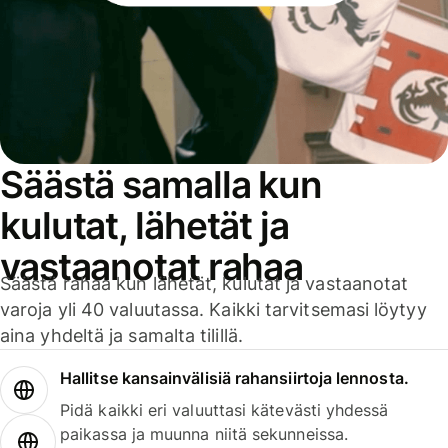
Säästä samalla kun
kulutat, lähetät ja
vastaanotat rahaa
Säästä rahaa kun lähetät, kulutat ja vastaanotat
varoja yli 40 valuutassa. Kaikki tarvitsemasi löytyy
aina yhdeltä ja samalta tilillä.
Hallitse kansainvälisiä rahansiirtoja lennosta.
Pidä kaikki eri valuuttasi kätevästi yhdessä
paikassa ja muunna niitä sekunneissa.