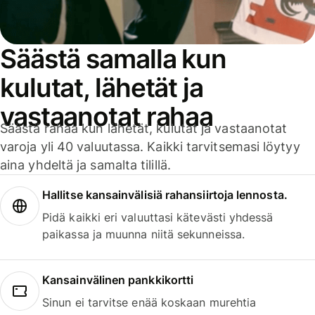
Säästä samalla kun
kulutat, lähetät ja
vastaanotat rahaa
Säästä rahaa kun lähetät, kulutat ja vastaanotat
varoja yli 40 valuutassa. Kaikki tarvitsemasi löytyy
aina yhdeltä ja samalta tilillä.
Hallitse kansainvälisiä rahansiirtoja lennosta.
Pidä kaikki eri valuuttasi kätevästi yhdessä
paikassa ja muunna niitä sekunneissa.
Kansainvälinen pankkikortti
Sinun ei tarvitse enää koskaan murehtia