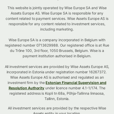
This website is jointly operated by Wise Europe SA and Wise
Assets Europe AS. Wise Europe SA is responsible for any
content related to payment services. Wise Assets Europe AS is
responsible for any content related to investment services,
including marketing.
Wise Europe SA is a company incorporated in Belgium with
registered number 0713629988. Our registered office is at Rue
du Trône 100, 3rd floor, 1050 Brussels, Belgium. Wise is a
payment institution authorised in Belgium.
All investment services are provided by Wise Assets Europe AS,
incorporated in Estonia under registration number 16267372.
Wise Assets Europe AS is authorised and regulated as an
investment firm by the
Estonian Financial Supervision and
Resolution Authority
under licence number 4.1-1/174. The
registered address is Kopli tn 68a, Põhja-Tallinna linnaosa,
Tallinn, Estonia.
All investment services are provided by the respective Wise
Assets
entity in your location
.