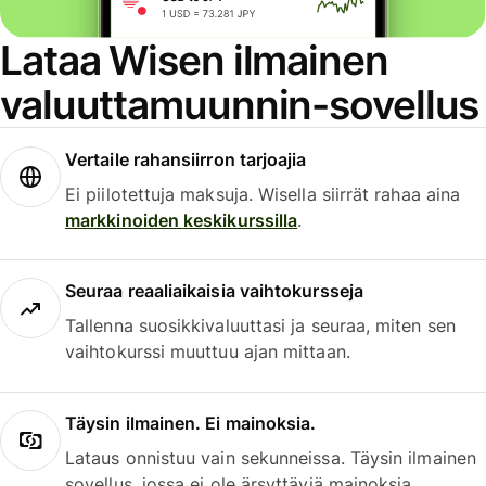
Lataa Wisen ilmainen
valuuttamuunnin-sovellus
Vertaile rahansiirron tarjoajia
Ei piilotettuja maksuja. Wisella siirrät rahaa aina
markkinoiden keskikurssilla
.
Seuraa reaaliaikaisia vaihtokursseja
Tallenna suosikkivaluuttasi ja seuraa, miten sen
vaihtokurssi muuttuu ajan mittaan.
Täysin ilmainen. Ei mainoksia.
Lataus onnistuu vain sekunneissa. Täysin ilmainen
sovellus, jossa ei ole ärsyttäviä mainoksia.