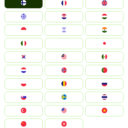
Suomi
France
United Kingdom
Greece
Hrvatska
Magyarország
Indonesia
Israel
India
Italia
JA
Japan
South Korea
Malay
Mexico
Nederland
Norge
Portugal
Polska
România
Россия
Slovensko
Ruoŧŧa
ไทย
Türkiye
United States
Vietnam
中国
中國香港特別行政區