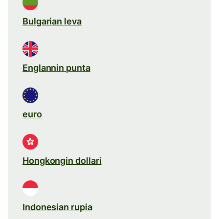
Bulgarian leva
Englannin punta
euro
Hongkongin dollari
Indonesian rupia