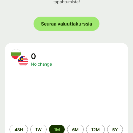
tapahtumista!
Seuraa valuuttakurssia
0
No change
Time
48H
1W
1M
6M
12M
5Y