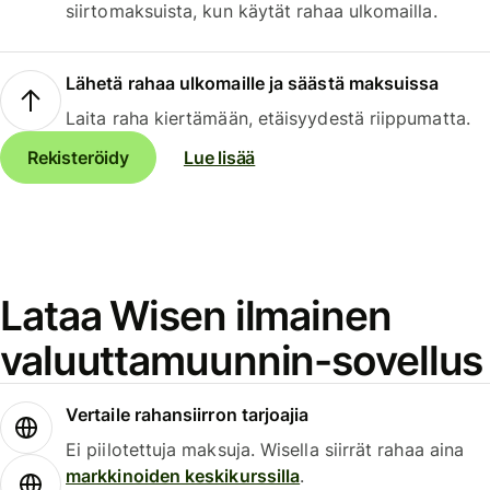
siirtomaksuista, kun käytät rahaa ulkomailla.
Lähetä rahaa ulkomaille ja säästä maksuissa
Laita raha kiertämään, etäisyydestä riippumatta.
Rekisteröidy
Lue lisää
Lataa Wisen ilmainen
valuuttamuunnin-sovellus
Vertaile rahansiirron tarjoajia
Ei piilotettuja maksuja. Wisella siirrät rahaa aina
markkinoiden keskikurssilla
.