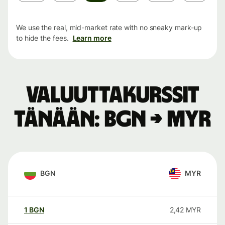
period
We use the real, mid-market rate with no sneaky mark-up
to hide the fees.
Learn more
Valuuttakurssit
tänään: BGN → MYR
BGN
MYR
1
BGN
2,42
MYR