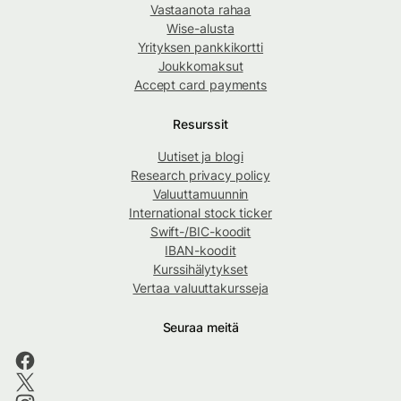
Vastaanota rahaa
Wise-alusta
Yrityksen pankkikortti
Joukkomaksut
Accept card payments
Resurssit
Uutiset ja blogi
Research privacy policy
Valuuttamuunnin
International stock ticker
Swift-/BIC-koodit
IBAN-koodit
Kurssihälytykset
Vertaa valuuttakursseja
Seuraa meitä