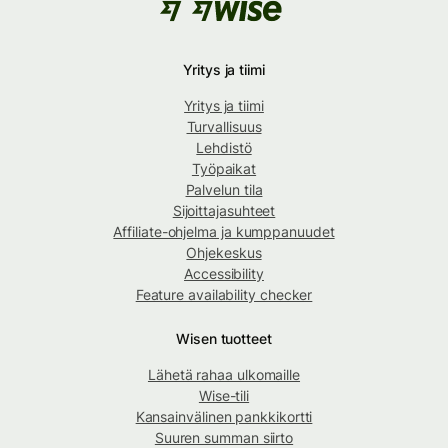
Yritys ja tiimi
Yritys ja tiimi
Turvallisuus
Lehdistö
Työpaikat
Palvelun tila
Sijoittajasuhteet
Affiliate-ohjelma ja kumppanuudet
Ohjekeskus
Accessibility
Feature availability checker
Wisen tuotteet
Lähetä rahaa ulkomaille
Wise-tili
Kansainvälinen pankkikortti
Suuren summan siirto