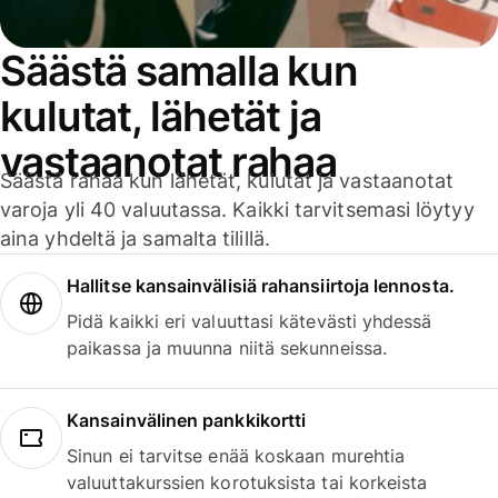
Säästä samalla kun
kulutat, lähetät ja
vastaanotat rahaa
Säästä rahaa kun lähetät, kulutat ja vastaanotat
varoja yli 40 valuutassa. Kaikki tarvitsemasi löytyy
aina yhdeltä ja samalta tilillä.
Hallitse kansainvälisiä rahansiirtoja lennosta.
Pidä kaikki eri valuuttasi kätevästi yhdessä
paikassa ja muunna niitä sekunneissa.
Kansainvälinen pankkikortti
Sinun ei tarvitse enää koskaan murehtia
valuuttakurssien korotuksista tai korkeista