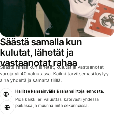
Säästä samalla kun
kulutat, lähetät ja
vastaanotat rahaa
Säästä rahaa kun lähetät, kulutat ja vastaanotat
varoja yli 40 valuutassa. Kaikki tarvitsemasi löytyy
aina yhdeltä ja samalta tilillä.
Hallitse kansainvälisiä rahansiirtoja lennosta.
Pidä kaikki eri valuuttasi kätevästi yhdessä
paikassa ja muunna niitä sekunneissa.