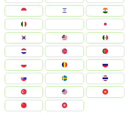
Indonesia
Israel
India
Italia
JA
Japan
South Korea
Malay
Mexico
Nederland
Norge
Portugal
Polska
România
Россия
Slovensko
Ruoŧŧa
ไทย
Türkiye
United States
Vietnam
中国
中國香港特別行政區