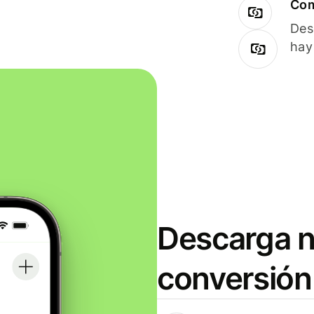
Com
Des
hay
Descarga n
conversión