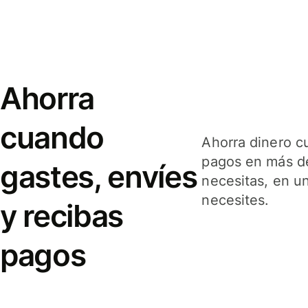
Ahorra
cuando
Ahorra dinero c
pagos en más de
gastes, envíes
necesitas, en u
necesites.
y recibas
pagos