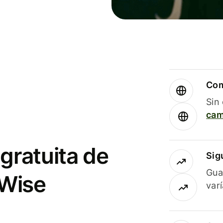
Com
Sin
cam
gratuita de
Sig
Gua
 Wise
var