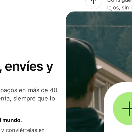
lejos, sin
 envíes y
s pagos en más de 40
enta, siempre que lo
el mundo.
 y conviértelas en