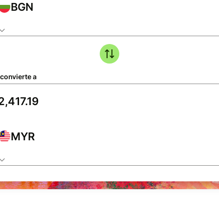
BGN
 convierte a
MYR