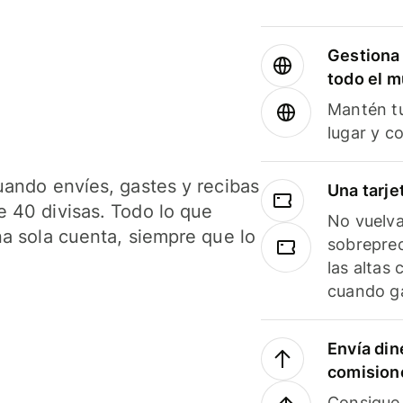
Gestiona 
todo el 
Mantén tu
lugar y c
uando envíes, gastes y recibas
Una tarje
 40 divisas. Todo lo que
No vuelva
na sola cuenta, siempre que lo
sobreprec
las altas
cuando ga
Envía din
comision
Consigue 