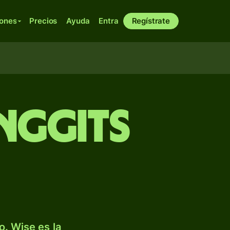
iones
Precios
Ayuda
Entra
Regístrate
inggits
. Wise es la