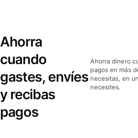
Ahorra
cuando
Ahorra dinero c
pagos en más de
gastes, envíes
necesitas, en u
necesites.
y recibas
pagos