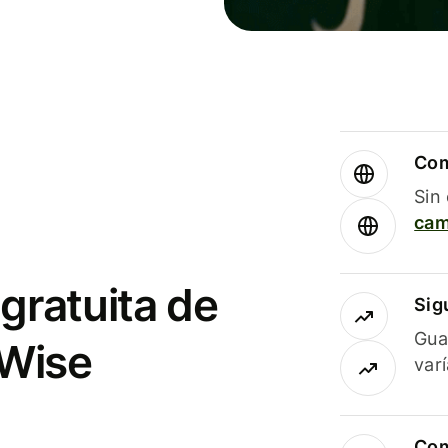
Com
Sin
cam
gratuita de
Sig
Gua
 Wise
var
Com