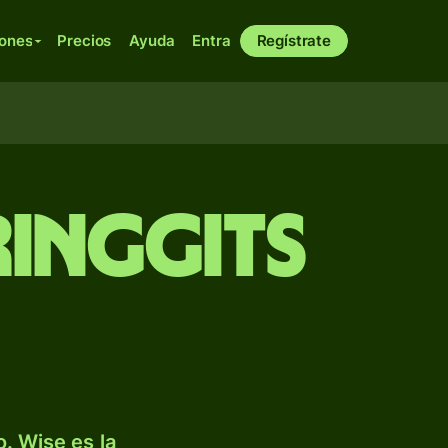
iones
Precios
Ayuda
Entra
Regístrate
ringgits
. Wise es la