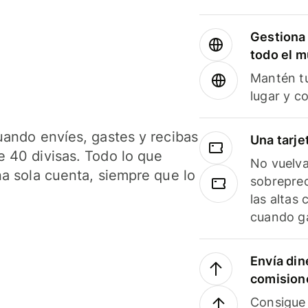
Gestiona 
todo el 
Mantén tu
lugar y c
uando envíes, gastes y recibas
Una tarje
 40 divisas. Todo lo que
No vuelva
na sola cuenta, siempre que lo
sobreprec
las altas
cuando ga
Envía din
comision
Consigue 