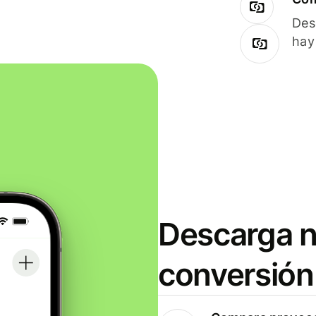
Des
hay
Descarga n
conversión