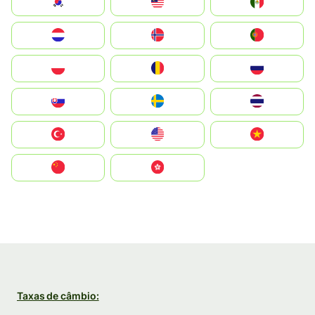
South Korea
Malay
Mexico
Nederland
Norge
Portugal
Polska
România
Россия
Slovensko
Ruoŧŧa
ไทย
Türkiye
United States
Vietnam
中国
中國香港特別行政區
Taxas de câmbio: